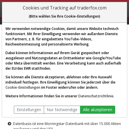
REGIS-
Cookies und Tracking auf traderfox.com
TRIEREN
(Bitte wählen Sie Ihre Cookie-Einstellungen)
Graphs
Explorer
Sector
Scan
Visual
Historie
Macro
Wir verwenden notwendige Cookies, damit unsere Website technisch
funktioniert. Mit Ihrer Einwilligung verwenden wir außerdem Dienste
von Partnern, z. B. für eingebettete YouTube-Videos,
Diese Funktion ist nur für
Reichweitenmessung und personalisierte Werbung.
Premium-Kunden verfügbar
Dabei können Informationen auf Ihrem Gerät gespeichert oder
ausgelesen und Nutzungsdaten an Drittanbieter wie Google/YouTube
oder Meta übermittelt werden. Eine Verarbeitung kann auch außerhalb
der EU/des EWR stattfinden.
Sie können alle Dienste akzeptieren, ablehnen oder Ihre Auswahl
individuell festlegen. Ihre Einwilligung können Sie jederzeit über die
Cookie-Einstellungen
im Footer widerrufen oder ändern.
AKTIEN-TERMINAL
Weitere Informationen finden Sie in unserer
Datenschutzrichtlinie
.
Die Aktienanalyse-Plattform von
Einstellungen
Nur Notwendige
Alle akzeptieren
TraderFox
Datenbasis ist eine Morningstar-Datenbank mit über 15.000 Aktien
aus Europa und den USA