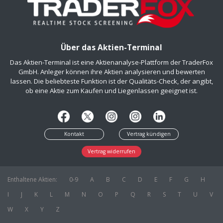
Über das Aktien-Terminal
Das Aktien-Terminal ist eine Aktienanalyse-Plattform der TraderFox
GmbH. Anleger können ihre Aktien analysieren und bewerten
lassen. Die beliebteste Funktion ist der Qualitäts-Check, der angibt,
ob eine Aktie zum Kaufen und Liegenlassen geeignet ist.
Kontakt
Vertrag kündigen
Vertrag widerrufen
Enthaltene Aktien:
0-9
A
B
C
D
E
F
G
H
I
J
K
L
M
N
O
P
Q
R
S
T
U
V
W
X
Y
Z