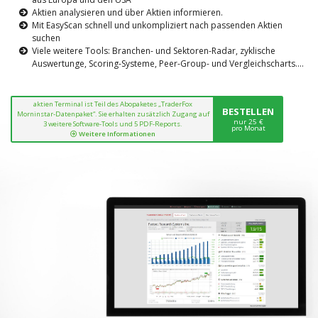
Aktien analysieren und über Aktien informieren.
Mit EasyScan schnell und unkompliziert nach passenden Aktien
suchen
Viele weitere Tools: Branchen- und Sektoren-Radar, zyklische
Auswertunge, Scoring-Systeme, Peer-Group- und Vergleichscharts....
aktien Terminal ist Teil des Abopaketes „TraderFox
BESTELLEN
Morninstar-Datenpaket“. Sie erhalten zusätzlich Zugang auf
nur 25 €
3 weitere Software-Tools und 5 PDF-Reports.
pro Monat
Weitere Informationen