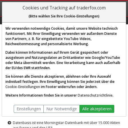
REGIS-
Cookies und Tracking auf traderfox.com
TRIEREN
(Bitte wählen Sie Ihre Cookie-Einstellungen)
Graphs
Explorer
Sector
Scan
Visual
Historie
Macro
Wir verwenden notwendige Cookies, damit unsere Website technisch
funktioniert. Mit Ihrer Einwilligung verwenden wir außerdem Dienste
von Partnern, z. B. für eingebettete YouTube-Videos,
Diese Funktion ist nur für
Reichweitenmessung und personalisierte Werbung.
Premium-Kunden verfügbar
Dabei können Informationen auf Ihrem Gerät gespeichert oder
ausgelesen und Nutzungsdaten an Drittanbieter wie Google/YouTube
oder Meta übermittelt werden. Eine Verarbeitung kann auch außerhalb
der EU/des EWR stattfinden.
Sie können alle Dienste akzeptieren, ablehnen oder Ihre Auswahl
individuell festlegen. Ihre Einwilligung können Sie jederzeit über die
Cookie-Einstellungen
im Footer widerrufen oder ändern.
AKTIEN-TERMINAL
Weitere Informationen finden Sie in unserer
Datenschutzrichtlinie
.
Die Aktienanalyse-Plattform von
Einstellungen
Nur Notwendige
Alle akzeptieren
TraderFox
Datenbasis ist eine Morningstar-Datenbank mit über 15.000 Aktien
aus Europa und den USA