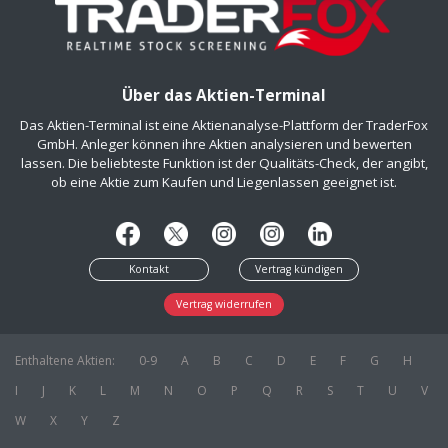
Über das Aktien-Terminal
Das Aktien-Terminal ist eine Aktienanalyse-Plattform der TraderFox
GmbH. Anleger können ihre Aktien analysieren und bewerten
lassen. Die beliebteste Funktion ist der Qualitäts-Check, der angibt,
ob eine Aktie zum Kaufen und Liegenlassen geeignet ist.
Kontakt
Vertrag kündigen
Vertrag widerrufen
Enthaltene Aktien:
0-9
A
B
C
D
E
F
G
H
I
J
K
L
M
N
O
P
Q
R
S
T
U
V
W
X
Y
Z