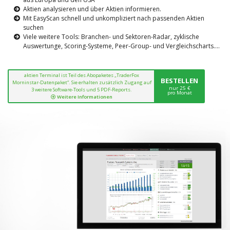
Aktien analysieren und über Aktien informieren.
Mit EasyScan schnell und unkompliziert nach passenden Aktien
suchen
Viele weitere Tools: Branchen- und Sektoren-Radar, zyklische
Auswertunge, Scoring-Systeme, Peer-Group- und Vergleichscharts....
aktien Terminal ist Teil des Abopaketes „TraderFox
BESTELLEN
Morninstar-Datenpaket“. Sie erhalten zusätzlich Zugang auf
nur 25 €
3 weitere Software-Tools und 5 PDF-Reports.
pro Monat
Weitere Informationen