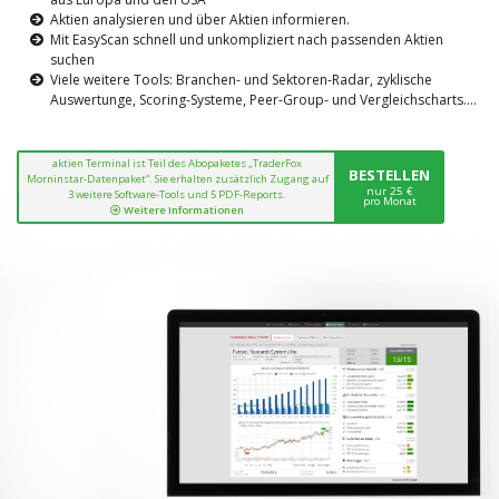
Aktien analysieren und über Aktien informieren.
Mit EasyScan schnell und unkompliziert nach passenden Aktien
suchen
Viele weitere Tools: Branchen- und Sektoren-Radar, zyklische
Auswertunge, Scoring-Systeme, Peer-Group- und Vergleichscharts....
aktien Terminal ist Teil des Abopaketes „TraderFox
BESTELLEN
Morninstar-Datenpaket“. Sie erhalten zusätzlich Zugang auf
nur 25 €
3 weitere Software-Tools und 5 PDF-Reports.
pro Monat
Weitere Informationen