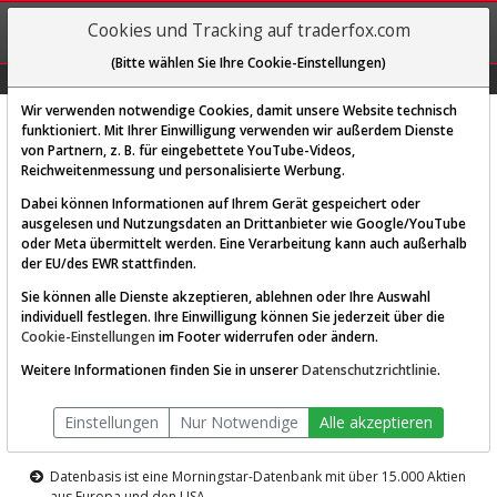
REGIS-
Cookies und Tracking auf traderfox.com
TRIEREN
(Bitte wählen Sie Ihre Cookie-Einstellungen)
Graphs
Explorer
Sector
Scan
Visual
Historie
Macro
Wir verwenden notwendige Cookies, damit unsere Website technisch
funktioniert. Mit Ihrer Einwilligung verwenden wir außerdem Dienste
von Partnern, z. B. für eingebettete YouTube-Videos,
Diese Funktion ist nur für
Reichweitenmessung und personalisierte Werbung.
Premium-Kunden verfügbar
Dabei können Informationen auf Ihrem Gerät gespeichert oder
ausgelesen und Nutzungsdaten an Drittanbieter wie Google/YouTube
oder Meta übermittelt werden. Eine Verarbeitung kann auch außerhalb
der EU/des EWR stattfinden.
Sie können alle Dienste akzeptieren, ablehnen oder Ihre Auswahl
individuell festlegen. Ihre Einwilligung können Sie jederzeit über die
Cookie-Einstellungen
im Footer widerrufen oder ändern.
AKTIEN-TERMINAL
Weitere Informationen finden Sie in unserer
Datenschutzrichtlinie
.
Die Aktienanalyse-Plattform von
Einstellungen
Nur Notwendige
Alle akzeptieren
TraderFox
Datenbasis ist eine Morningstar-Datenbank mit über 15.000 Aktien
aus Europa und den USA