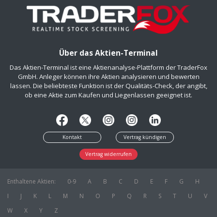
Über das Aktien-Terminal
Das Aktien-Terminal ist eine Aktienanalyse-Plattform der TraderFox
GmbH. Anleger können ihre Aktien analysieren und bewerten
lassen. Die beliebteste Funktion ist der Qualitäts-Check, der angibt,
ob eine Aktie zum Kaufen und Liegenlassen geeignet ist.
Kontakt
Vertrag kündigen
Vertrag widerrufen
Enthaltene Aktien:
0-9
A
B
C
D
E
F
G
H
I
J
K
L
M
N
O
P
Q
R
S
T
U
V
W
X
Y
Z