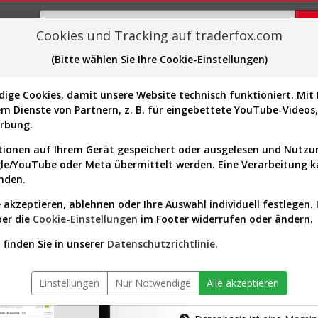
Cookies und Tracking auf traderfox.com
(Bitte wählen Sie Ihre Cookie-Einstellungen)
plorer
Sector-Spider
Easy-Scan
Visualizations
H
ge Cookies, damit unsere Website technisch funktioniert. Mit I
m Dienste von Partnern, z. B. für eingebettete YouTube-Video
tion ist nur für Premium-Kunde
erbung.
ionen auf Ihrem Gerät gespeichert oder ausgelesen und Nutz
gle/YouTube oder Meta übermittelt werden. Eine Verarbeitung 
nden.
 akzeptieren, ablehnen oder Ihre Auswahl individuell festlegen. 
ber die
Cookie-Einstellungen
im Footer widerrufen oder ändern.
AKTIEN-TERM
finden Sie in unserer
Datenschutzrichtlinie
.
Die Aktienanal
Einstellungen
Nur Notwendige
Alle akzeptieren