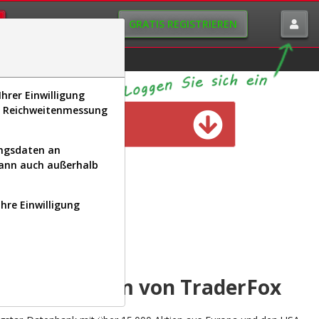
GRATIS REGISTRIEREN
istorie
Macro-View
hrer Einwilligung
s, Reichweitenmessung
n verfügbar
ungsdaten an
kann auch außerhalb
Ihre Einwilligung
INAL
yse-Plattform von TraderFox