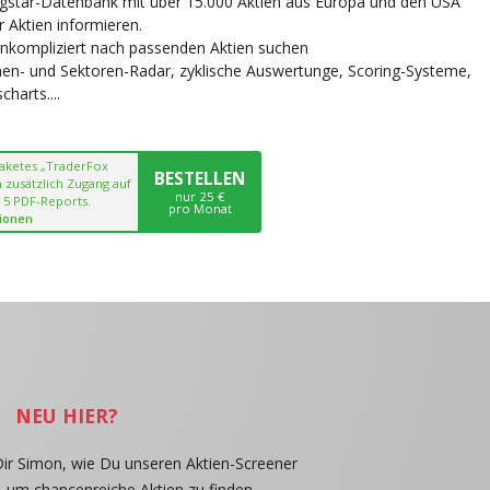
ngstar-Datenbank mit über 15.000 Aktien aus Europa und den USA
r Aktien informieren.
unkompliziert nach passenden Aktien suchen
chen- und Sektoren-Radar, zyklische Auswertunge, Scoring-Systeme,
harts....
paketes „TraderFox
BESTELLEN
 zusätzlich Zugang auf
nur 25 €
 5 PDF-Reports.
pro Monat
ionen
NEU HIER?
Dir Simon, wie Du unseren Aktien-Screener
, um chancenreiche Aktien zu finden.