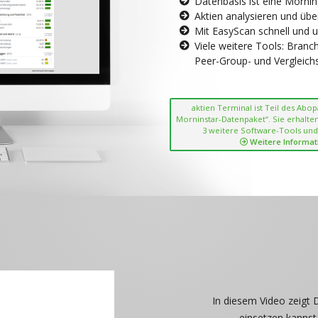
Datenbasis ist eine Morni
Aktien analysieren und übe
Mit EasyScan schnell und 
Viele weitere Tools: Bran
Peer-Group- und Vergleichsc
aktien Terminal ist Teil des Abo
Morninstar-Datenpaket“. Sie erhalten
3 weitere Software-Tools und
Weitere Informat
In diesem Video zeigt 
einsetzen kannst