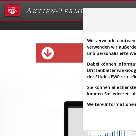
Aktien-Terminal
Daten/Graphs
Ex
Wir verwenden notwendi
verwenden wir außerde
Diese Funk
und personalisierte W
Dabei können Informat
Drittanbieter wie Goo
der EU/des EWR stattfi
Sie können alle Dienste
können Sie jederzeit ü
Weitere Informationen 