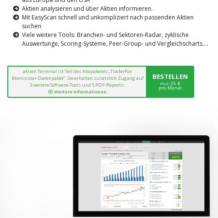
Aktien analysieren und über Aktien informieren.
Mit EasyScan schnell und unkompliziert nach passenden Aktien
suchen
Viele weitere Tools: Branchen- und Sektoren-Radar, zyklische
Auswertunge, Scoring-Systeme, Peer-Group- und Vergleichscharts....
aktien Terminal ist Teil des Abopaketes „TraderFox
BESTELLEN
Morninstar-Datenpaket“. Sie erhalten zusätzlich Zugang auf
nur 25 €
3 weitere Software-Tools und 5 PDF-Reports.
pro Monat
Weitere Informationen