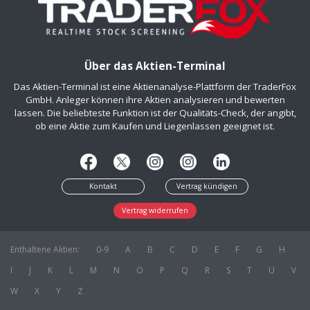
Über das Aktien-Terminal
Das Aktien-Terminal ist eine Aktienanalyse-Plattform der TraderFox
GmbH. Anleger können ihre Aktien analysieren und bewerten
lassen. Die beliebteste Funktion ist der Qualitäts-Check, der angibt,
ob eine Aktie zum Kaufen und Liegenlassen geeignet ist.
Kontakt
Vertrag kündigen
Vertrag widerrufen
Enthaltene Aktien:
0-9
A
B
C
D
E
F
G
H
I
J
K
L
M
N
O
P
Q
R
S
T
U
V
W
X
Y
Z