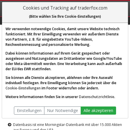
REGIS-
Cookies und Tracking auf traderfox.com
TRIEREN
(Bitte wählen Sie Ihre Cookie-Einstellungen)
Graphs
Explorer
Sector
Scan
Visual
Historie
Macro
Wir verwenden notwendige Cookies, damit unsere Website technisch
funktioniert. Mit Ihrer Einwilligung verwenden wir außerdem Dienste
von Partnern, z. B. für eingebettete YouTube-Videos,
Diese Funktion ist nur für
Reichweitenmessung und personalisierte Werbung.
Premium-Kunden verfügbar
Dabei können Informationen auf Ihrem Gerät gespeichert oder
ausgelesen und Nutzungsdaten an Drittanbieter wie Google/YouTube
oder Meta übermittelt werden. Eine Verarbeitung kann auch außerhalb
der EU/des EWR stattfinden.
Sie können alle Dienste akzeptieren, ablehnen oder Ihre Auswahl
individuell festlegen. Ihre Einwilligung können Sie jederzeit über die
Cookie-Einstellungen
im Footer widerrufen oder ändern.
AKTIEN-TERMINAL
Weitere Informationen finden Sie in unserer
Datenschutzrichtlinie
.
Die Aktienanalyse-Plattform von
Einstellungen
Nur Notwendige
Alle akzeptieren
TraderFox
Datenbasis ist eine Morningstar-Datenbank mit über 15.000 Aktien
aus Europa und den USA