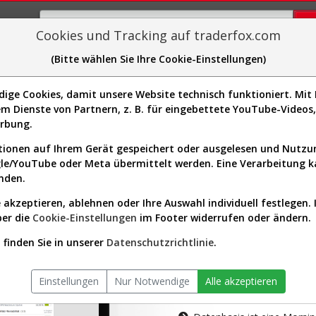
Cookies und Tracking auf traderfox.com
(Bitte wählen Sie Ihre Cookie-Einstellungen)
plorer
Sector-Spider
Easy-Scan
Visualizations
H
ge Cookies, damit unsere Website technisch funktioniert. Mit I
m Dienste von Partnern, z. B. für eingebettete YouTube-Video
tion ist nur für Premium-Kunde
erbung.
ionen auf Ihrem Gerät gespeichert oder ausgelesen und Nutz
gle/YouTube oder Meta übermittelt werden. Eine Verarbeitung 
nden.
 akzeptieren, ablehnen oder Ihre Auswahl individuell festlegen. 
ber die
Cookie-Einstellungen
im Footer widerrufen oder ändern.
AKTIEN-TERM
finden Sie in unserer
Datenschutzrichtlinie
.
Die Aktienanal
Einstellungen
Nur Notwendige
Alle akzeptieren