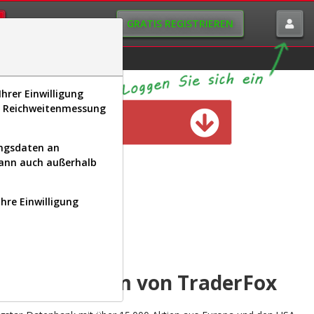
GRATIS REGISTRIEREN
istorie
Macro-View
hrer Einwilligung
s, Reichweitenmessung
n verfügbar
ungsdaten an
kann auch außerhalb
Ihre Einwilligung
INAL
yse-Plattform von TraderFox