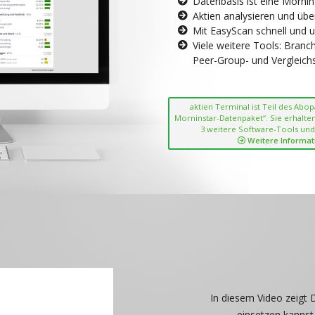
Datenbasis ist eine Morni
Aktien analysieren und übe
Mit EasyScan schnell und 
Viele weitere Tools: Bran
Peer-Group- und Vergleichsc
aktien Terminal ist Teil des Abo
Morninstar-Datenpaket“. Sie erhalten
3 weitere Software-Tools und
Weitere Informat
In diesem Video zeigt 
einsetzen kannst