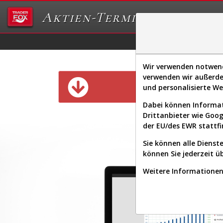
Aktien-Terminal
Daten/Graphs
Ex
Wir verwenden notwendi
verwenden wir außerde
Diese Funk
und personalisierte W
Dabei können Informat
Drittanbieter wie Goo
der EU/des EWR stattfi
Sie können alle Dienste
können Sie jederzeit ü
Weitere Informationen 