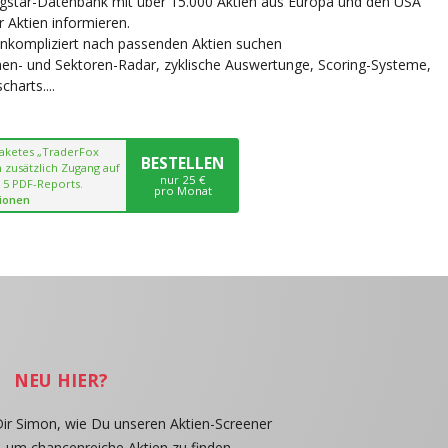
ngstar-Datenbank mit über 15.000 Aktien aus Europa und den USA
r Aktien informieren.
unkompliziert nach passenden Aktien suchen
chen- und Sektoren-Radar, zyklische Auswertunge, Scoring-Systeme,
harts....
paketes „TraderFox
BESTELLEN
 zusätzlich Zugang auf
nur 25 €
 5 PDF-Reports.
pro Monat
ionen
NEU HIER?
Dir Simon, wie Du unseren Aktien-Screener
, um chancenreiche Aktien zu finden.