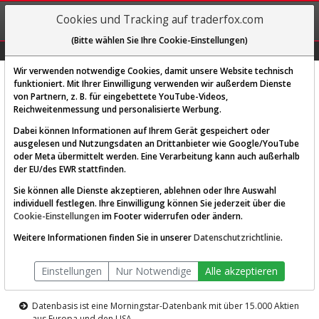
REGIS-
Cookies und Tracking auf traderfox.com
TRIEREN
(Bitte wählen Sie Ihre Cookie-Einstellungen)
Graphs
Explorer
Sector
Scan
Visual
Historie
Macro
Wir verwenden notwendige Cookies, damit unsere Website technisch
funktioniert. Mit Ihrer Einwilligung verwenden wir außerdem Dienste
von Partnern, z. B. für eingebettete YouTube-Videos,
Diese Funktion ist nur für
Reichweitenmessung und personalisierte Werbung.
Premium-Kunden verfügbar
Dabei können Informationen auf Ihrem Gerät gespeichert oder
ausgelesen und Nutzungsdaten an Drittanbieter wie Google/YouTube
oder Meta übermittelt werden. Eine Verarbeitung kann auch außerhalb
der EU/des EWR stattfinden.
Sie können alle Dienste akzeptieren, ablehnen oder Ihre Auswahl
individuell festlegen. Ihre Einwilligung können Sie jederzeit über die
Cookie-Einstellungen
im Footer widerrufen oder ändern.
AKTIEN-TERMINAL
Weitere Informationen finden Sie in unserer
Datenschutzrichtlinie
.
Die Aktienanalyse-Plattform von
Einstellungen
Nur Notwendige
Alle akzeptieren
TraderFox
Datenbasis ist eine Morningstar-Datenbank mit über 15.000 Aktien
aus Europa und den USA