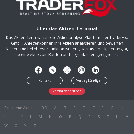
Über das Aktien-Terminal
Das Aktien-Terminal ist eine Aktienanalyse-Plattform der TraderFox
GmbH. Anleger können ihre Aktien analysieren und bewerten
lassen. Die beliebteste Funktion ist der Qualitäts-Check, der angibt,
ob eine Aktie zum Kaufen und Liegenlassen geeignet ist.
Kontakt
Vertrag kündigen
Vertrag widerrufen
Enthaltene Aktien:
0-9
A
B
C
D
E
F
G
H
I
J
K
L
M
N
O
P
Q
R
S
T
U
V
W
X
Y
Z