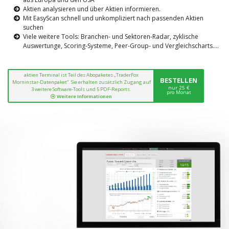
Aktien analysieren und über Aktien informieren.
Mit EasyScan schnell und unkompliziert nach passenden Aktien
suchen
Viele weitere Tools: Branchen- und Sektoren-Radar, zyklische
Auswertunge, Scoring-Systeme, Peer-Group- und Vergleichscharts....
aktien Terminal ist Teil des Abopaketes „TraderFox
BESTELLEN
Morninstar-Datenpaket“. Sie erhalten zusätzlich Zugang auf
nur 25 €
3 weitere Software-Tools und 5 PDF-Reports.
pro Monat
Weitere Informationen