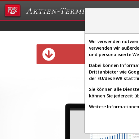
Aktien-Terminal
Daten/Graphs
Ex
Wir verwenden notwendi
verwenden wir außerde
Diese Funk
und personalisierte W
Dabei können Informat
Drittanbieter wie Goo
der EU/des EWR stattfi
Sie können alle Dienste
können Sie jederzeit ü
Weitere Informationen 