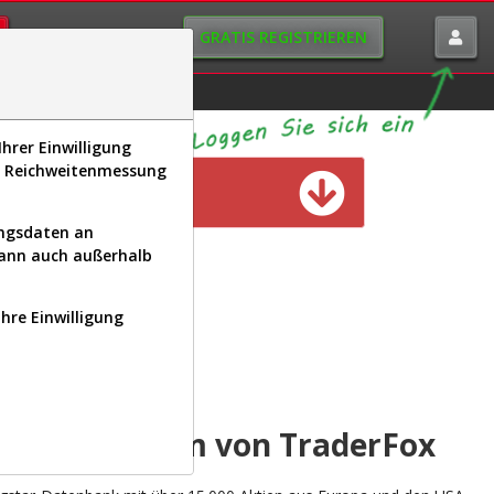
GRATIS REGISTRIEREN
istorie
Macro-View
hrer Einwilligung
s, Reichweitenmessung
n verfügbar
ungsdaten an
kann auch außerhalb
Ihre Einwilligung
INAL
yse-Plattform von TraderFox