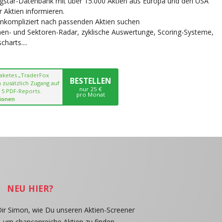
ngstar-Datenbank mit über 15.000 Aktien aus Europa und den USA
r Aktien informieren.
unkompliziert nach passenden Aktien suchen
chen- und Sektoren-Radar, zyklische Auswertunge, Scoring-Systeme,
harts....
paketes „TraderFox
BESTELLEN
 zusätzlich Zugang auf
nur 25 €
 5 PDF-Reports.
pro Monat
ionen
NEU HIER?
Dir Simon, wie Du unseren Aktien-Screener
, um chancenreiche Aktien zu finden.