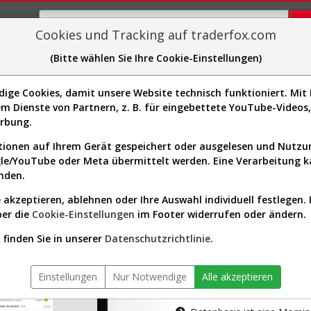
Cookies und Tracking auf traderfox.com
(Bitte wählen Sie Ihre Cookie-Einstellungen)
plorer
Sector-Spider
Easy-Scan
Visualizations
H
ge Cookies, damit unsere Website technisch funktioniert. Mit I
m Dienste von Partnern, z. B. für eingebettete YouTube-Video
tion ist nur für Premium-Kunde
erbung.
ionen auf Ihrem Gerät gespeichert oder ausgelesen und Nutz
gle/YouTube oder Meta übermittelt werden. Eine Verarbeitung 
nden.
 akzeptieren, ablehnen oder Ihre Auswahl individuell festlegen. 
ber die
Cookie-Einstellungen
im Footer widerrufen oder ändern.
AKTIEN-TERM
finden Sie in unserer
Datenschutzrichtlinie
.
Die Aktienanal
Einstellungen
Nur Notwendige
Alle akzeptieren