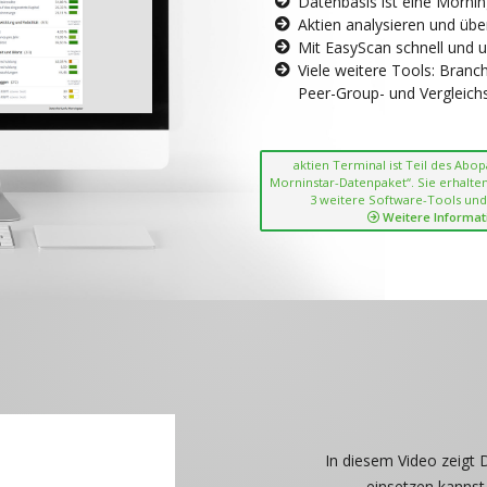
Datenbasis ist eine Morni
Aktien analysieren und übe
Mit EasyScan schnell und 
Viele weitere Tools: Bran
Peer-Group- und Vergleichsc
aktien Terminal ist Teil des Abo
Morninstar-Datenpaket“. Sie erhalten
3 weitere Software-Tools und
Weitere Informat
In diesem Video zeigt 
einsetzen kannst