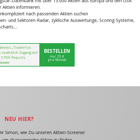
ngstar-Datenbank mit über 15.000 Aktien aus Europa und den USA
r Aktien informieren.
unkompliziert nach passenden Aktien suchen
chen- und Sektoren-Radar, zyklische Auswertunge, Scoring-Systeme,
harts....
paketes „TraderFox
BESTELLEN
 zusätzlich Zugang auf
nur 25 €
 5 PDF-Reports.
pro Monat
ionen
NEU HIER?
Dir Simon, wie Du unseren Aktien-Screener
, um chancenreiche Aktien zu finden.