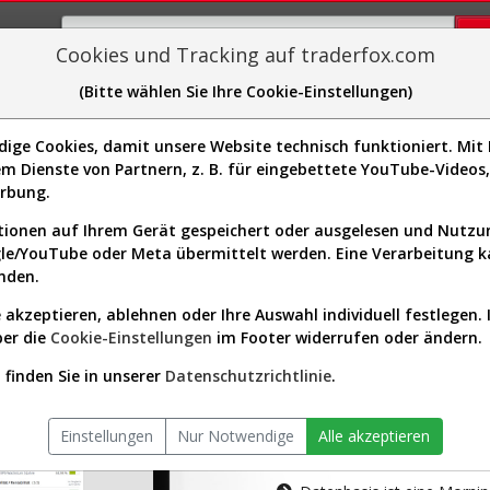
Cookies und Tracking auf traderfox.com
(Bitte wählen Sie Ihre Cookie-Einstellungen)
plorer
Sector-Spider
Easy-Scan
Visualizations
H
ge Cookies, damit unsere Website technisch funktioniert. Mit I
m Dienste von Partnern, z. B. für eingebettete YouTube-Video
tion ist nur für Premium-Kunde
erbung.
ionen auf Ihrem Gerät gespeichert oder ausgelesen und Nutz
gle/YouTube oder Meta übermittelt werden. Eine Verarbeitung 
nden.
 akzeptieren, ablehnen oder Ihre Auswahl individuell festlegen. 
ber die
Cookie-Einstellungen
im Footer widerrufen oder ändern.
AKTIEN-TERM
finden Sie in unserer
Datenschutzrichtlinie
.
Die Aktienanal
Einstellungen
Nur Notwendige
Alle akzeptieren