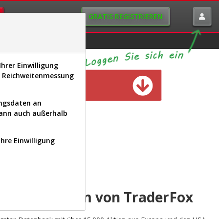
GRATIS REGISTRIEREN
istorie
Macro-View
hrer Einwilligung
s, Reichweitenmessung
n verfügbar
ungsdaten an
kann auch außerhalb
Ihre Einwilligung
INAL
yse-Plattform von TraderFox