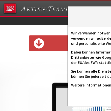
Aktien-Terminal
Daten/Graphs
Ex
Wir verwenden notwendi
verwenden wir außerde
Diese Funk
und personalisierte W
Dabei können Informat
Drittanbieter wie Goo
der EU/des EWR stattfi
Sie können alle Dienste
können Sie jederzeit ü
Weitere Informationen 