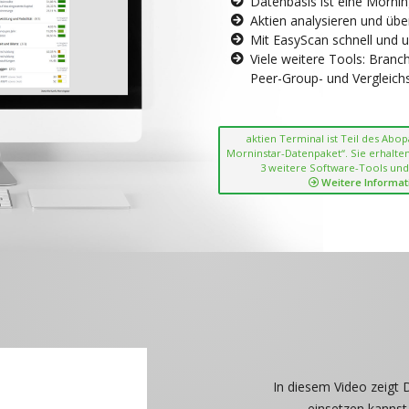
Datenbasis ist eine Morni
Aktien analysieren und übe
Mit EasyScan schnell und 
Viele weitere Tools: Bran
Peer-Group- und Vergleichsc
aktien Terminal ist Teil des Abo
Morninstar-Datenpaket“. Sie erhalten
3 weitere Software-Tools und
Weitere Informat
In diesem Video zeigt 
einsetzen kannst