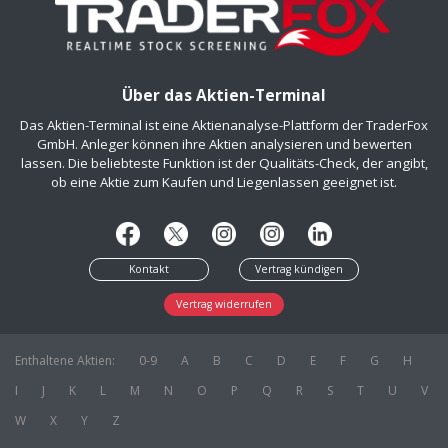
Über das Aktien-Terminal
Das Aktien-Terminal ist eine Aktienanalyse-Plattform der TraderFox
GmbH. Anleger können ihre Aktien analysieren und bewerten
lassen. Die beliebteste Funktion ist der Qualitäts-Check, der angibt,
ob eine Aktie zum Kaufen und Liegenlassen geeignet ist.
Kontakt
Vertrag kündigen
Vertrag widerrufen
Enthaltene Aktien:
0-9
A
B
C
D
E
F
G
H
I
J
K
L
M
N
O
P
Q
R
S
T
U
V
W
X
Y
Z