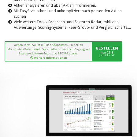
Aktien analysieren und über Aktien informieren.
Mit EasyScan schnell und unkompliziert nach passenden Aktien
suchen
Viele weitere Tools: Branchen- und Sektoren-Radar, zyklische
Auswertunge, Scoring-Systeme, Peer-Group- und Vergleichscharts....
aktien Terminal ist Teil des Abopaketes „TraderFox
BESTELLEN
Morninstar-Datenpaket“. Sie erhalten zusätzlich Zugang auf
nur 25 €
3 weitere Software-Tools und 5 PDF-Reports.
pro Monat
Weitere Informationen