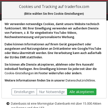
REGIS-
Cookies und Tracking auf traderfox.com
TRIEREN
(Bitte wählen Sie Ihre Cookie-Einstellungen)
Graphs
Explorer
Sector
Scan
Visual
Historie
Macro
Wir verwenden notwendige Cookies, damit unsere Website technisch
funktioniert. Mit Ihrer Einwilligung verwenden wir außerdem Dienste
von Partnern, z. B. für eingebettete YouTube-Videos,
Diese Funktion ist nur für
Reichweitenmessung und personalisierte Werbung.
Premium-Kunden verfügbar
Dabei können Informationen auf Ihrem Gerät gespeichert oder
ausgelesen und Nutzungsdaten an Drittanbieter wie Google/YouTube
oder Meta übermittelt werden. Eine Verarbeitung kann auch außerhalb
der EU/des EWR stattfinden.
Sie können alle Dienste akzeptieren, ablehnen oder Ihre Auswahl
individuell festlegen. Ihre Einwilligung können Sie jederzeit über die
Cookie-Einstellungen
im Footer widerrufen oder ändern.
AKTIEN-TERMINAL
Weitere Informationen finden Sie in unserer
Datenschutzrichtlinie
.
Die Aktienanalyse-Plattform von
Einstellungen
Nur Notwendige
Alle akzeptieren
TraderFox
Datenbasis ist eine Morningstar-Datenbank mit über 15.000 Aktien
aus Europa und den USA