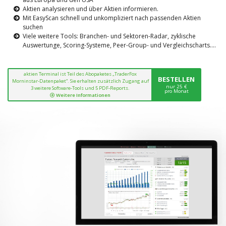
Aktien analysieren und über Aktien informieren.
Mit EasyScan schnell und unkompliziert nach passenden Aktien
suchen
Viele weitere Tools: Branchen- und Sektoren-Radar, zyklische
Auswertunge, Scoring-Systeme, Peer-Group- und Vergleichscharts....
aktien Terminal ist Teil des Abopaketes „TraderFox
BESTELLEN
Morninstar-Datenpaket“. Sie erhalten zusätzlich Zugang auf
nur 25 €
3 weitere Software-Tools und 5 PDF-Reports.
pro Monat
Weitere Informationen