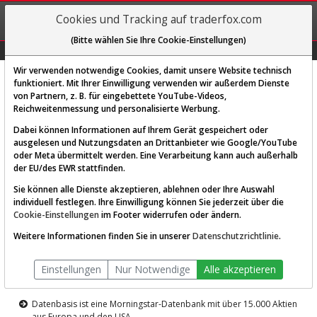
REGIS-
Cookies und Tracking auf traderfox.com
TRIEREN
(Bitte wählen Sie Ihre Cookie-Einstellungen)
Graphs
Explorer
Sector
Scan
Visual
Historie
Macro
Wir verwenden notwendige Cookies, damit unsere Website technisch
funktioniert. Mit Ihrer Einwilligung verwenden wir außerdem Dienste
von Partnern, z. B. für eingebettete YouTube-Videos,
Diese Funktion ist nur für
Reichweitenmessung und personalisierte Werbung.
Premium-Kunden verfügbar
Dabei können Informationen auf Ihrem Gerät gespeichert oder
ausgelesen und Nutzungsdaten an Drittanbieter wie Google/YouTube
oder Meta übermittelt werden. Eine Verarbeitung kann auch außerhalb
der EU/des EWR stattfinden.
Sie können alle Dienste akzeptieren, ablehnen oder Ihre Auswahl
individuell festlegen. Ihre Einwilligung können Sie jederzeit über die
Cookie-Einstellungen
im Footer widerrufen oder ändern.
AKTIEN-TERMINAL
Weitere Informationen finden Sie in unserer
Datenschutzrichtlinie
.
Die Aktienanalyse-Plattform von
Einstellungen
Nur Notwendige
Alle akzeptieren
TraderFox
Datenbasis ist eine Morningstar-Datenbank mit über 15.000 Aktien
aus Europa und den USA