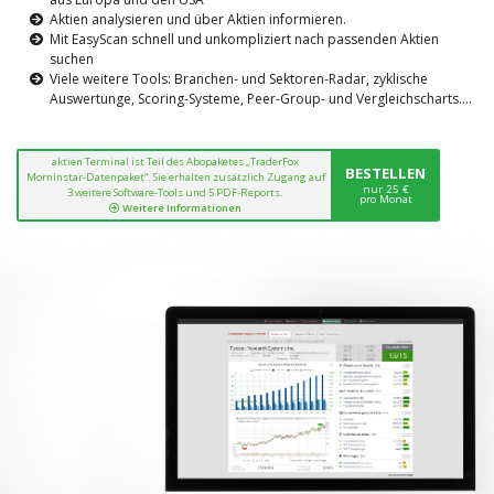
Aktien analysieren und über Aktien informieren.
Mit EasyScan schnell und unkompliziert nach passenden Aktien
suchen
Viele weitere Tools: Branchen- und Sektoren-Radar, zyklische
Auswertunge, Scoring-Systeme, Peer-Group- und Vergleichscharts....
aktien Terminal ist Teil des Abopaketes „TraderFox
BESTELLEN
Morninstar-Datenpaket“. Sie erhalten zusätzlich Zugang auf
nur 25 €
3 weitere Software-Tools und 5 PDF-Reports.
pro Monat
Weitere Informationen