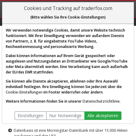
REGIS-
Cookies und Tracking auf traderfox.com
TRIEREN
(Bitte wählen Sie Ihre Cookie-Einstellungen)
Graphs
Explorer
Sector
Scan
Visual
Historie
Macro
Wir verwenden notwendige Cookies, damit unsere Website technisch
funktioniert. Mit Ihrer Einwilligung verwenden wir außerdem Dienste
von Partnern, z. B. für eingebettete YouTube-Videos,
Diese Funktion ist nur für
Reichweitenmessung und personalisierte Werbung.
Premium-Kunden verfügbar
Dabei können Informationen auf Ihrem Gerät gespeichert oder
ausgelesen und Nutzungsdaten an Drittanbieter wie Google/YouTube
oder Meta übermittelt werden. Eine Verarbeitung kann auch außerhalb
der EU/des EWR stattfinden.
Sie können alle Dienste akzeptieren, ablehnen oder Ihre Auswahl
individuell festlegen. Ihre Einwilligung können Sie jederzeit über die
Cookie-Einstellungen
im Footer widerrufen oder ändern.
AKTIEN-TERMINAL
Weitere Informationen finden Sie in unserer
Datenschutzrichtlinie
.
Die Aktienanalyse-Plattform von
Einstellungen
Nur Notwendige
Alle akzeptieren
TraderFox
Datenbasis ist eine Morningstar-Datenbank mit über 15.000 Aktien
aus Europa und den USA