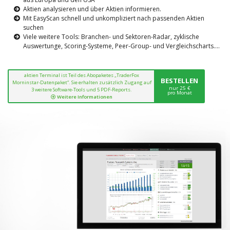
Aktien analysieren und über Aktien informieren.
Mit EasyScan schnell und unkompliziert nach passenden Aktien
suchen
Viele weitere Tools: Branchen- und Sektoren-Radar, zyklische
Auswertunge, Scoring-Systeme, Peer-Group- und Vergleichscharts....
aktien Terminal ist Teil des Abopaketes „TraderFox
BESTELLEN
Morninstar-Datenpaket“. Sie erhalten zusätzlich Zugang auf
nur 25 €
3 weitere Software-Tools und 5 PDF-Reports.
pro Monat
Weitere Informationen