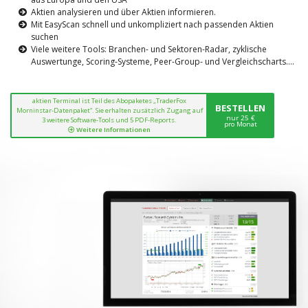
Aktien analysieren und über Aktien informieren.
Mit EasyScan schnell und unkompliziert nach passenden Aktien
suchen
Viele weitere Tools: Branchen- und Sektoren-Radar, zyklische
Auswertunge, Scoring-Systeme, Peer-Group- und Vergleichscharts....
aktien Terminal ist Teil des Abopaketes „TraderFox
BESTELLEN
Morninstar-Datenpaket“. Sie erhalten zusätzlich Zugang auf
nur 25 €
3 weitere Software-Tools und 5 PDF-Reports.
pro Monat
Weitere Informationen