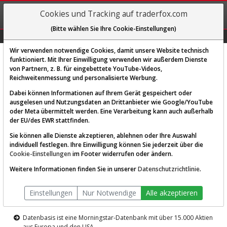
REGIS-
Cookies und Tracking auf traderfox.com
TRIEREN
(Bitte wählen Sie Ihre Cookie-Einstellungen)
Graphs
Explorer
Sector
Scan
Visual
Historie
Macro
Wir verwenden notwendige Cookies, damit unsere Website technisch
funktioniert. Mit Ihrer Einwilligung verwenden wir außerdem Dienste
von Partnern, z. B. für eingebettete YouTube-Videos,
Diese Funktion ist nur für
Reichweitenmessung und personalisierte Werbung.
Premium-Kunden verfügbar
Dabei können Informationen auf Ihrem Gerät gespeichert oder
ausgelesen und Nutzungsdaten an Drittanbieter wie Google/YouTube
oder Meta übermittelt werden. Eine Verarbeitung kann auch außerhalb
der EU/des EWR stattfinden.
Sie können alle Dienste akzeptieren, ablehnen oder Ihre Auswahl
individuell festlegen. Ihre Einwilligung können Sie jederzeit über die
Cookie-Einstellungen
im Footer widerrufen oder ändern.
AKTIEN-TERMINAL
Weitere Informationen finden Sie in unserer
Datenschutzrichtlinie
.
Die Aktienanalyse-Plattform von
Einstellungen
Nur Notwendige
Alle akzeptieren
TraderFox
Datenbasis ist eine Morningstar-Datenbank mit über 15.000 Aktien
aus Europa und den USA