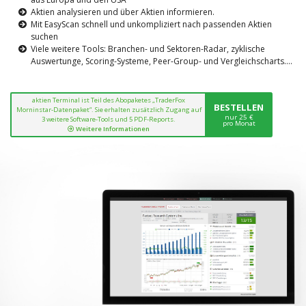
Aktien analysieren und über Aktien informieren.
Mit EasyScan schnell und unkompliziert nach passenden Aktien
suchen
Viele weitere Tools: Branchen- und Sektoren-Radar, zyklische
Auswertunge, Scoring-Systeme, Peer-Group- und Vergleichscharts....
aktien Terminal ist Teil des Abopaketes „TraderFox
BESTELLEN
Morninstar-Datenpaket“. Sie erhalten zusätzlich Zugang auf
nur 25 €
3 weitere Software-Tools und 5 PDF-Reports.
pro Monat
Weitere Informationen