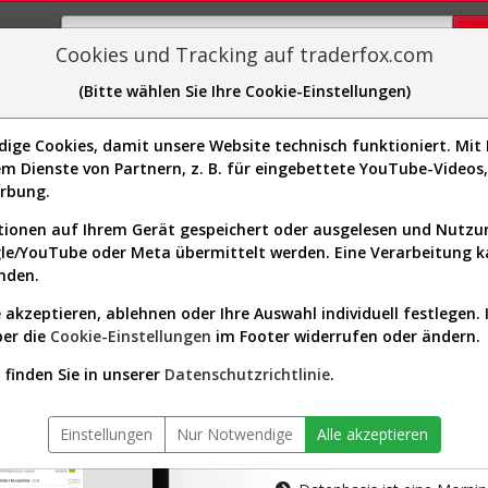
Cookies und Tracking auf traderfox.com
(Bitte wählen Sie Ihre Cookie-Einstellungen)
plorer
Sector-Spider
Easy-Scan
Visualizations
H
ge Cookies, damit unsere Website technisch funktioniert. Mit I
m Dienste von Partnern, z. B. für eingebettete YouTube-Video
tion ist nur für Premium-Kunde
erbung.
ionen auf Ihrem Gerät gespeichert oder ausgelesen und Nutz
gle/YouTube oder Meta übermittelt werden. Eine Verarbeitung 
nden.
 akzeptieren, ablehnen oder Ihre Auswahl individuell festlegen. 
ber die
Cookie-Einstellungen
im Footer widerrufen oder ändern.
AKTIEN-TERM
finden Sie in unserer
Datenschutzrichtlinie
.
Die Aktienanal
Einstellungen
Nur Notwendige
Alle akzeptieren