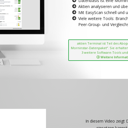
Datenbasis ist eine Morni
Aktien analysieren und übe
Mit EasyScan schnell und 
Viele weitere Tools: Bran
Peer-Group- und Vergleichsc
aktien Terminal ist Teil des Abo
Morninstar-Datenpaket“. Sie erhalten
3 weitere Software-Tools und
Weitere Informat
In diesem Video zeigt 
einsetzen kannst