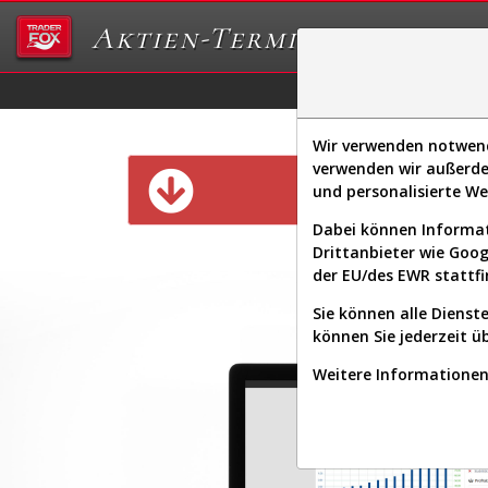
Aktien-Terminal
Daten/Graphs
Ex
Wir verwenden notwendi
verwenden wir außerde
Diese Funk
und personalisierte W
Dabei können Informat
Drittanbieter wie Goo
der EU/des EWR stattfi
Sie können alle Dienste
können Sie jederzeit ü
Weitere Informationen 