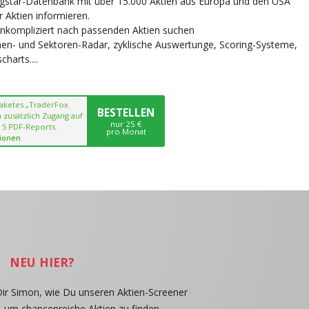
ngstar-Datenbank mit über 15.000 Aktien aus Europa und den USA
r Aktien informieren.
unkompliziert nach passenden Aktien suchen
chen- und Sektoren-Radar, zyklische Auswertunge, Scoring-Systeme,
harts....
paketes „TraderFox
BESTELLEN
 zusätzlich Zugang auf
nur 25 €
 5 PDF-Reports.
pro Monat
ionen
NEU HIER?
Dir Simon, wie Du unseren Aktien-Screener
, um chancenreiche Aktien zu finden.