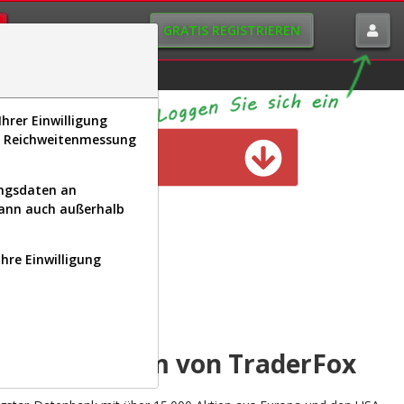
GRATIS REGISTRIEREN
istorie
Macro-View
hrer Einwilligung
s, Reichweitenmessung
n verfügbar
ungsdaten an
kann auch außerhalb
Ihre Einwilligung
INAL
yse-Plattform von TraderFox