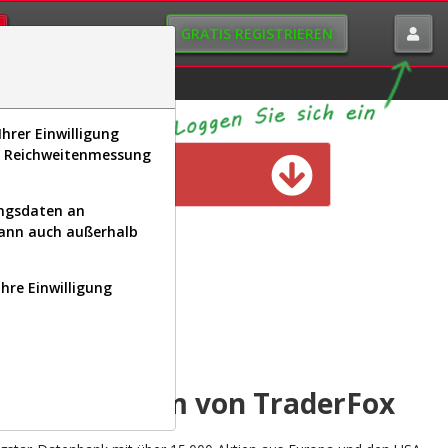
GRATIS REGISTRIEREN
istorie
Macro-View
hrer Einwilligung
s, Reichweitenmessung
n verfügbar
ungsdaten an
kann auch außerhalb
Ihre Einwilligung
INAL
yse-Plattform von TraderFox