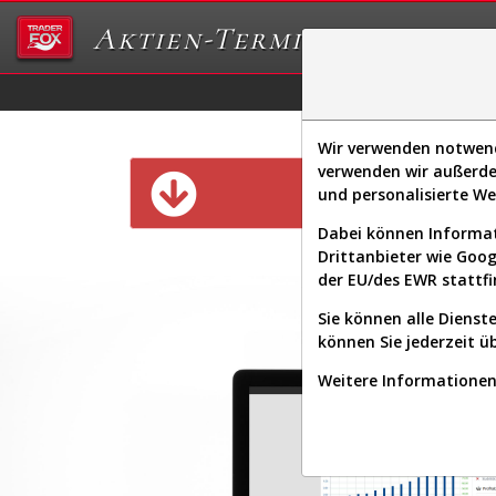
Aktien-Terminal
Daten/Graphs
Ex
Wir verwenden notwendi
verwenden wir außerde
Diese Funk
und personalisierte W
Dabei können Informat
Drittanbieter wie Goo
der EU/des EWR stattfi
Sie können alle Dienste
können Sie jederzeit ü
Weitere Informationen 