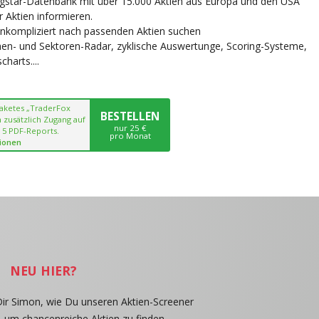
ngstar-Datenbank mit über 15.000 Aktien aus Europa und den USA
r Aktien informieren.
unkompliziert nach passenden Aktien suchen
chen- und Sektoren-Radar, zyklische Auswertunge, Scoring-Systeme,
harts....
paketes „TraderFox
BESTELLEN
 zusätzlich Zugang auf
nur 25 €
 5 PDF-Reports.
pro Monat
ionen
NEU HIER?
Dir Simon, wie Du unseren Aktien-Screener
, um chancenreiche Aktien zu finden.