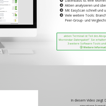
Datenbasis ist eine Morni
Aktien analysieren und übe
Mit EasyScan schnell und 
Viele weitere Tools: Bran
Peer-Group- und Vergleichsc
aktien Terminal ist Teil des Abo
Morninstar-Datenpaket“. Sie erhalten
3 weitere Software-Tools und
Weitere Informat
In diesem Video zeigt 
einsetzen kannst