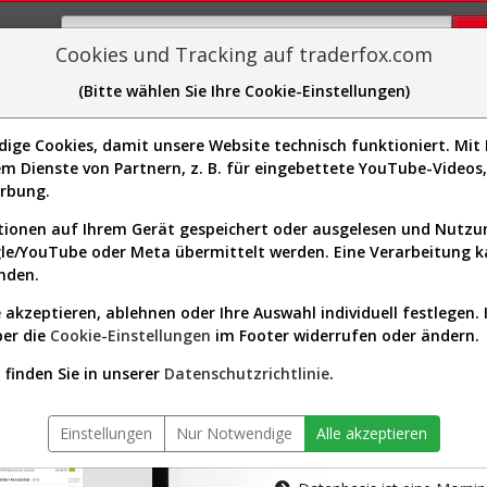
Cookies und Tracking auf traderfox.com
(Bitte wählen Sie Ihre Cookie-Einstellungen)
plorer
Sector-Spider
Easy-Scan
Visualizations
H
ge Cookies, damit unsere Website technisch funktioniert. Mit I
m Dienste von Partnern, z. B. für eingebettete YouTube-Video
tion ist nur für Premium-Kunde
erbung.
ionen auf Ihrem Gerät gespeichert oder ausgelesen und Nutz
gle/YouTube oder Meta übermittelt werden. Eine Verarbeitung 
nden.
 akzeptieren, ablehnen oder Ihre Auswahl individuell festlegen. 
ber die
Cookie-Einstellungen
im Footer widerrufen oder ändern.
AKTIEN-TERM
finden Sie in unserer
Datenschutzrichtlinie
.
Die Aktienanal
Einstellungen
Nur Notwendige
Alle akzeptieren