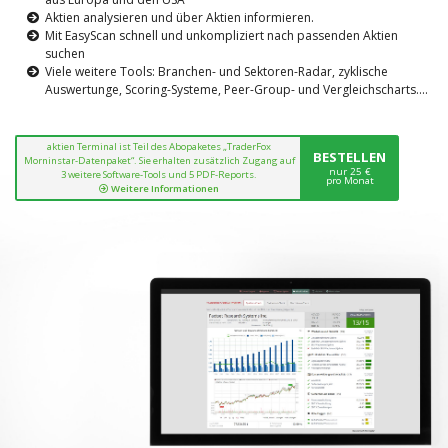
Aktien analysieren und über Aktien informieren.
Mit EasyScan schnell und unkompliziert nach passenden Aktien
suchen
Viele weitere Tools: Branchen- und Sektoren-Radar, zyklische
Auswertunge, Scoring-Systeme, Peer-Group- und Vergleichscharts....
aktien Terminal ist Teil des Abopaketes „TraderFox
BESTELLEN
Morninstar-Datenpaket“. Sie erhalten zusätzlich Zugang auf
nur 25 €
3 weitere Software-Tools und 5 PDF-Reports.
pro Monat
Weitere Informationen