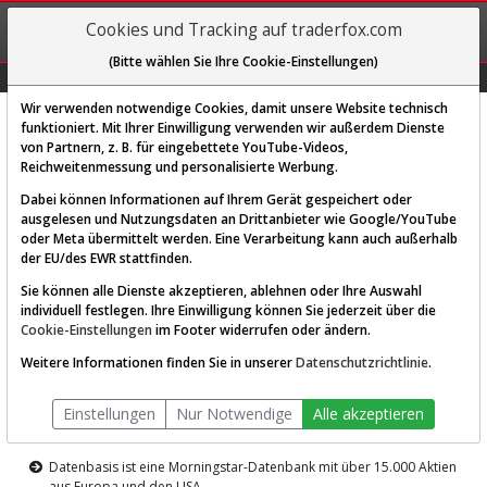
REGIS-
Cookies und Tracking auf traderfox.com
TRIEREN
(Bitte wählen Sie Ihre Cookie-Einstellungen)
Graphs
Explorer
Sector
Scan
Visual
Historie
Macro
Wir verwenden notwendige Cookies, damit unsere Website technisch
funktioniert. Mit Ihrer Einwilligung verwenden wir außerdem Dienste
von Partnern, z. B. für eingebettete YouTube-Videos,
Diese Funktion ist nur für
Reichweitenmessung und personalisierte Werbung.
Premium-Kunden verfügbar
Dabei können Informationen auf Ihrem Gerät gespeichert oder
ausgelesen und Nutzungsdaten an Drittanbieter wie Google/YouTube
oder Meta übermittelt werden. Eine Verarbeitung kann auch außerhalb
der EU/des EWR stattfinden.
Sie können alle Dienste akzeptieren, ablehnen oder Ihre Auswahl
individuell festlegen. Ihre Einwilligung können Sie jederzeit über die
Cookie-Einstellungen
im Footer widerrufen oder ändern.
AKTIEN-TERMINAL
Weitere Informationen finden Sie in unserer
Datenschutzrichtlinie
.
Die Aktienanalyse-Plattform von
Einstellungen
Nur Notwendige
Alle akzeptieren
TraderFox
Datenbasis ist eine Morningstar-Datenbank mit über 15.000 Aktien
aus Europa und den USA