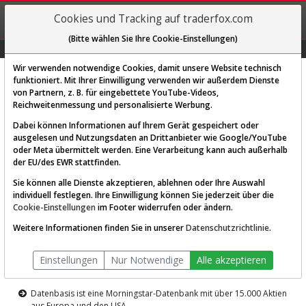
REGIS-
Cookies und Tracking auf traderfox.com
TRIEREN
(Bitte wählen Sie Ihre Cookie-Einstellungen)
Graphs
Explorer
Sector
Scan
Visual
Historie
Macro
Wir verwenden notwendige Cookies, damit unsere Website technisch
funktioniert. Mit Ihrer Einwilligung verwenden wir außerdem Dienste
von Partnern, z. B. für eingebettete YouTube-Videos,
Diese Funktion ist nur für
Reichweitenmessung und personalisierte Werbung.
Premium-Kunden verfügbar
Dabei können Informationen auf Ihrem Gerät gespeichert oder
ausgelesen und Nutzungsdaten an Drittanbieter wie Google/YouTube
oder Meta übermittelt werden. Eine Verarbeitung kann auch außerhalb
der EU/des EWR stattfinden.
Sie können alle Dienste akzeptieren, ablehnen oder Ihre Auswahl
individuell festlegen. Ihre Einwilligung können Sie jederzeit über die
Cookie-Einstellungen
im Footer widerrufen oder ändern.
AKTIEN-TERMINAL
Weitere Informationen finden Sie in unserer
Datenschutzrichtlinie
.
Die Aktienanalyse-Plattform von
Einstellungen
Nur Notwendige
Alle akzeptieren
TraderFox
Datenbasis ist eine Morningstar-Datenbank mit über 15.000 Aktien
aus Europa und den USA