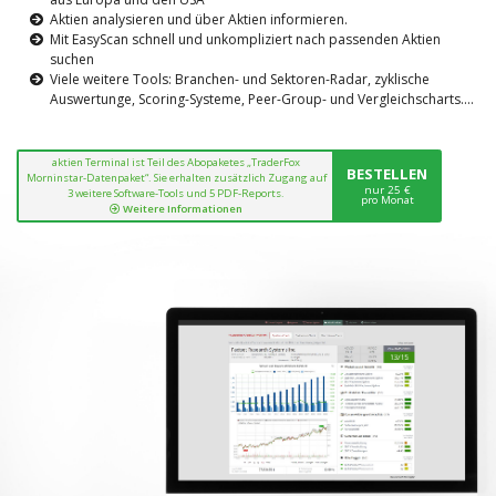
Aktien analysieren und über Aktien informieren.
Mit EasyScan schnell und unkompliziert nach passenden Aktien
suchen
Viele weitere Tools: Branchen- und Sektoren-Radar, zyklische
Auswertunge, Scoring-Systeme, Peer-Group- und Vergleichscharts....
aktien Terminal ist Teil des Abopaketes „TraderFox
BESTELLEN
Morninstar-Datenpaket“. Sie erhalten zusätzlich Zugang auf
nur 25 €
3 weitere Software-Tools und 5 PDF-Reports.
pro Monat
Weitere Informationen