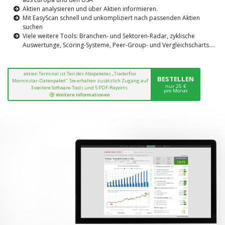
Aktien analysieren und über Aktien informieren.
Mit EasyScan schnell und unkompliziert nach passenden Aktien
suchen
Viele weitere Tools: Branchen- und Sektoren-Radar, zyklische
Auswertunge, Scoring-Systeme, Peer-Group- und Vergleichscharts....
aktien Terminal ist Teil des Abopaketes „TraderFox
BESTELLEN
Morninstar-Datenpaket“. Sie erhalten zusätzlich Zugang auf
nur 25 €
3 weitere Software-Tools und 5 PDF-Reports.
pro Monat
Weitere Informationen