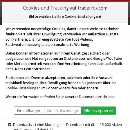
REGIS-
Cookies und Tracking auf traderfox.com
TRIEREN
(Bitte wählen Sie Ihre Cookie-Einstellungen)
Graphs
Explorer
Sector
Scan
Visual
Historie
Macro
Wir verwenden notwendige Cookies, damit unsere Website technisch
funktioniert. Mit Ihrer Einwilligung verwenden wir außerdem Dienste
von Partnern, z. B. für eingebettete YouTube-Videos,
Diese Funktion ist nur für
Reichweitenmessung und personalisierte Werbung.
Premium-Kunden verfügbar
Dabei können Informationen auf Ihrem Gerät gespeichert oder
ausgelesen und Nutzungsdaten an Drittanbieter wie Google/YouTube
oder Meta übermittelt werden. Eine Verarbeitung kann auch außerhalb
der EU/des EWR stattfinden.
Sie können alle Dienste akzeptieren, ablehnen oder Ihre Auswahl
individuell festlegen. Ihre Einwilligung können Sie jederzeit über die
Cookie-Einstellungen
im Footer widerrufen oder ändern.
AKTIEN-TERMINAL
Weitere Informationen finden Sie in unserer
Datenschutzrichtlinie
.
Die Aktienanalyse-Plattform von
Einstellungen
Nur Notwendige
Alle akzeptieren
TraderFox
Datenbasis ist eine Morningstar-Datenbank mit über 15.000 Aktien
aus Europa und den USA