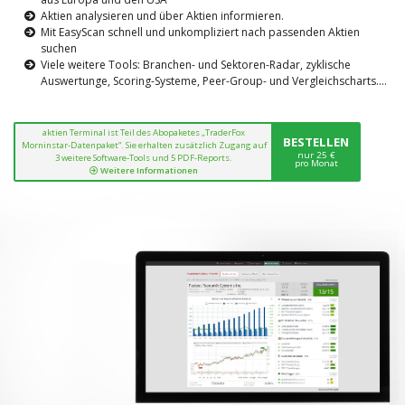
Aktien analysieren und über Aktien informieren.
Mit EasyScan schnell und unkompliziert nach passenden Aktien
suchen
Viele weitere Tools: Branchen- und Sektoren-Radar, zyklische
Auswertunge, Scoring-Systeme, Peer-Group- und Vergleichscharts....
aktien Terminal ist Teil des Abopaketes „TraderFox
BESTELLEN
Morninstar-Datenpaket“. Sie erhalten zusätzlich Zugang auf
nur 25 €
3 weitere Software-Tools und 5 PDF-Reports.
pro Monat
Weitere Informationen