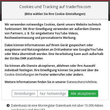
REGIS-
Cookies und Tracking auf traderfox.com
TRIEREN
(Bitte wählen Sie Ihre Cookie-Einstellungen)
Graphs
Explorer
Sector
Scan
Visual
Historie
Macro
Wir verwenden notwendige Cookies, damit unsere Website technisch
funktioniert. Mit Ihrer Einwilligung verwenden wir außerdem Dienste
von Partnern, z. B. für eingebettete YouTube-Videos,
Diese Funktion ist nur für
Reichweitenmessung und personalisierte Werbung.
Premium-Kunden verfügbar
Dabei können Informationen auf Ihrem Gerät gespeichert oder
ausgelesen und Nutzungsdaten an Drittanbieter wie Google/YouTube
oder Meta übermittelt werden. Eine Verarbeitung kann auch außerhalb
der EU/des EWR stattfinden.
Sie können alle Dienste akzeptieren, ablehnen oder Ihre Auswahl
individuell festlegen. Ihre Einwilligung können Sie jederzeit über die
Cookie-Einstellungen
im Footer widerrufen oder ändern.
AKTIEN-TERMINAL
Weitere Informationen finden Sie in unserer
Datenschutzrichtlinie
.
Die Aktienanalyse-Plattform von
Einstellungen
Nur Notwendige
Alle akzeptieren
TraderFox
Datenbasis ist eine Morningstar-Datenbank mit über 15.000 Aktien
aus Europa und den USA