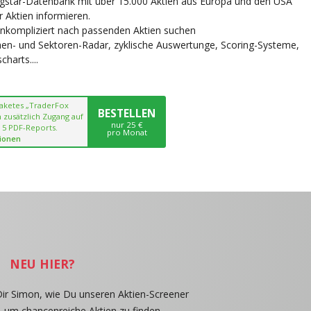
ngstar-Datenbank mit über 15.000 Aktien aus Europa und den USA
r Aktien informieren.
unkompliziert nach passenden Aktien suchen
chen- und Sektoren-Radar, zyklische Auswertunge, Scoring-Systeme,
harts....
paketes „TraderFox
BESTELLEN
 zusätzlich Zugang auf
nur 25 €
 5 PDF-Reports.
pro Monat
ionen
NEU HIER?
Dir Simon, wie Du unseren Aktien-Screener
, um chancenreiche Aktien zu finden.