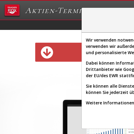
Aktien-Terminal
Daten/Graphs
Ex
Wir verwenden notwendi
verwenden wir außerde
Diese Funk
und personalisierte W
Dabei können Informat
Drittanbieter wie Goo
der EU/des EWR stattfi
Sie können alle Dienste
können Sie jederzeit ü
Weitere Informationen 