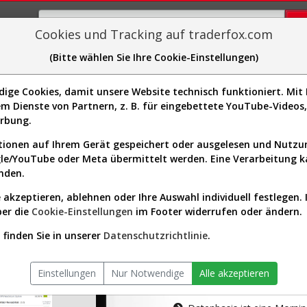
Cookies und Tracking auf traderfox.com
(Bitte wählen Sie Ihre Cookie-Einstellungen)
plorer
Sector-Spider
Easy-Scan
Visualizations
H
ge Cookies, damit unsere Website technisch funktioniert. Mit I
m Dienste von Partnern, z. B. für eingebettete YouTube-Video
tion ist nur für Premium-Kunde
erbung.
ionen auf Ihrem Gerät gespeichert oder ausgelesen und Nutz
gle/YouTube oder Meta übermittelt werden. Eine Verarbeitung 
nden.
 akzeptieren, ablehnen oder Ihre Auswahl individuell festlegen. 
ber die
Cookie-Einstellungen
im Footer widerrufen oder ändern.
AKTIEN-TERM
finden Sie in unserer
Datenschutzrichtlinie
.
Die Aktienanal
Einstellungen
Nur Notwendige
Alle akzeptieren