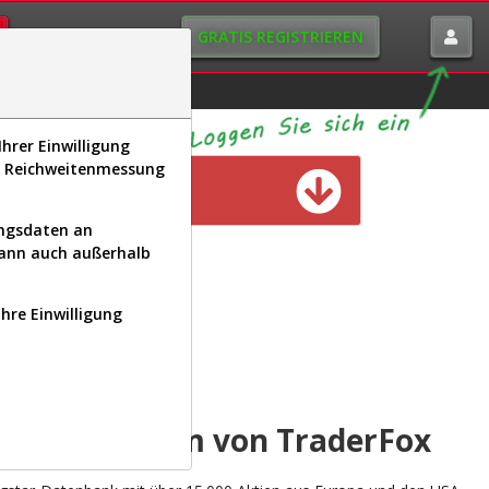
GRATIS REGISTRIEREN
istorie
Macro-View
hrer Einwilligung
s, Reichweitenmessung
n verfügbar
ungsdaten an
kann auch außerhalb
Ihre Einwilligung
INAL
yse-Plattform von TraderFox