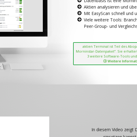
Datenbasis ist eine Morni
Aktien analysieren und übe
Mit EasyScan schnell und 
Viele weitere Tools: Bran
Peer-Group- und Vergleichsc
aktien Terminal ist Teil des Abo
Morninstar-Datenpaket“. Sie erhalten
3 weitere Software-Tools und
Weitere Informat
In diesem Video zeigt 
einsetzen kannst