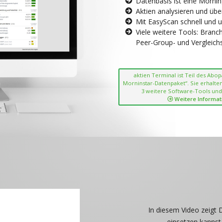
Datenbasis ist eine Morni
Aktien analysieren und übe
Mit EasyScan schnell und 
Viele weitere Tools: Bran
Peer-Group- und Vergleichsc
aktien Terminal ist Teil des Abo
Morninstar-Datenpaket“. Sie erhalten
3 weitere Software-Tools und
Weitere Informat
In diesem Video zeigt 
einsetzen kannst