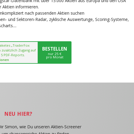
ngstar-Datenbank mit über 15.000 Aktien aus Europa und den USA
r Aktien informieren.
unkompliziert nach passenden Aktien suchen
chen- und Sektoren-Radar, zyklische Auswertunge, Scoring-Systeme,
harts....
paketes „TraderFox
BESTELLEN
 zusätzlich Zugang auf
nur 25 €
 5 PDF-Reports.
pro Monat
ionen
NEU HIER?
Dir Simon, wie Du unseren Aktien-Screener
, um chancenreiche Aktien zu finden.