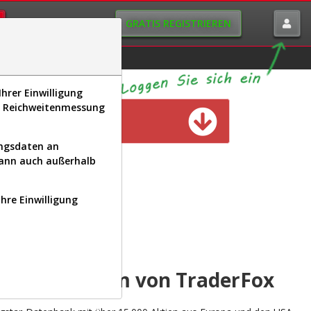
GRATIS REGISTRIEREN
istorie
Macro-View
hrer Einwilligung
s, Reichweitenmessung
n verfügbar
ungsdaten an
kann auch außerhalb
Ihre Einwilligung
INAL
yse-Plattform von TraderFox