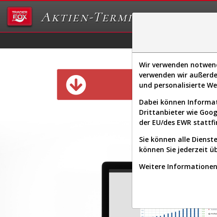
Aktien-Terminal
Daten/Graphs
Ex
Wir verwenden notwendi
verwenden wir außerde
Diese Funk
und personalisierte W
Dabei können Informat
Drittanbieter wie Goo
der EU/des EWR stattfi
Sie können alle Dienste
können Sie jederzeit ü
Weitere Informationen 