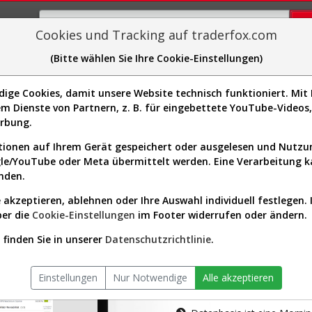
Cookies und Tracking auf traderfox.com
(Bitte wählen Sie Ihre Cookie-Einstellungen)
plorer
Sector-Spider
Easy-Scan
Visualizations
H
ge Cookies, damit unsere Website technisch funktioniert. Mit I
m Dienste von Partnern, z. B. für eingebettete YouTube-Video
tion ist nur für Premium-Kunde
erbung.
ionen auf Ihrem Gerät gespeichert oder ausgelesen und Nutz
gle/YouTube oder Meta übermittelt werden. Eine Verarbeitung 
nden.
 akzeptieren, ablehnen oder Ihre Auswahl individuell festlegen. 
ber die
Cookie-Einstellungen
im Footer widerrufen oder ändern.
AKTIEN-TERM
finden Sie in unserer
Datenschutzrichtlinie
.
Die Aktienanal
Einstellungen
Nur Notwendige
Alle akzeptieren