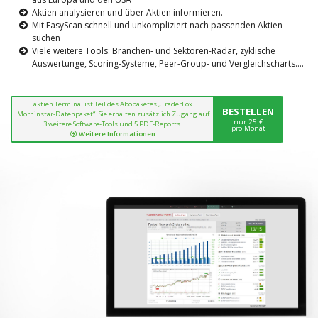
Aktien analysieren und über Aktien informieren.
Mit EasyScan schnell und unkompliziert nach passenden Aktien
suchen
Viele weitere Tools: Branchen- und Sektoren-Radar, zyklische
Auswertunge, Scoring-Systeme, Peer-Group- und Vergleichscharts....
aktien Terminal ist Teil des Abopaketes „TraderFox
BESTELLEN
Morninstar-Datenpaket“. Sie erhalten zusätzlich Zugang auf
nur 25 €
3 weitere Software-Tools und 5 PDF-Reports.
pro Monat
Weitere Informationen