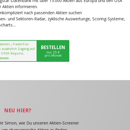
ngstar-Datenbank mit über 15.000 Aktien aus Europa und den USA
r Aktien informieren.
unkompliziert nach passenden Aktien suchen
chen- und Sektoren-Radar, zyklische Auswertunge, Scoring-Systeme,
harts....
paketes „TraderFox
BESTELLEN
 zusätzlich Zugang auf
nur 25 €
 5 PDF-Reports.
pro Monat
ionen
NEU HIER?
Dir Simon, wie Du unseren Aktien-Screener
, um chancenreiche Aktien zu finden.