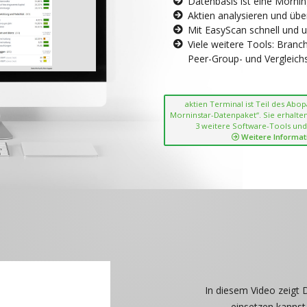
Datenbasis ist eine Morni
Aktien analysieren und übe
Mit EasyScan schnell und 
Viele weitere Tools: Bran
Peer-Group- und Vergleichsc
aktien Terminal ist Teil des Abo
Morninstar-Datenpaket“. Sie erhalten
3 weitere Software-Tools und
Weitere Informat
In diesem Video zeigt 
einsetzen kannst