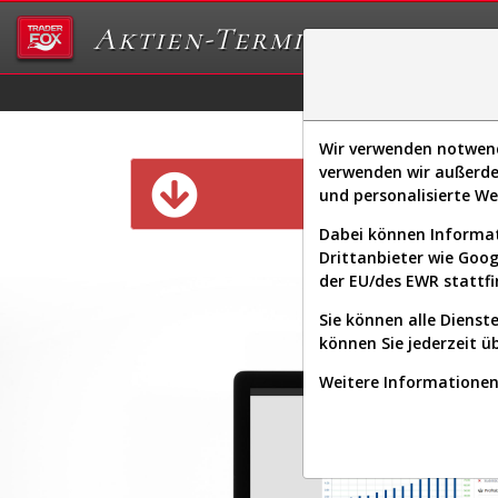
Aktien-Terminal
Daten/Graphs
Ex
Wir verwenden notwendi
verwenden wir außerde
Diese Funk
und personalisierte W
Dabei können Informat
Drittanbieter wie Goo
der EU/des EWR stattfi
Sie können alle Dienste
können Sie jederzeit ü
Weitere Informationen 