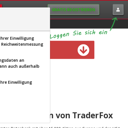
GRATIS REGISTRIEREN
istorie
Macro-View
hrer Einwilligung
s, Reichweitenmessung
n verfügbar
ungsdaten an
kann auch außerhalb
Ihre Einwilligung
INAL
yse-Plattform von TraderFox