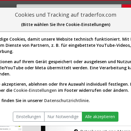
Cookies und Tracking auf traderfox.com
(Bitte wählen Sie Ihre Cookie-Einstellungen)
plorer
Sector-Spider
Easy-Scan
Visualizations
H
ge Cookies, damit unsere Website technisch funktioniert. Mit I
m Dienste von Partnern, z. B. für eingebettete YouTube-Video
tion ist nur für Premium-Kunde
erbung.
ionen auf Ihrem Gerät gespeichert oder ausgelesen und Nutz
gle/YouTube oder Meta übermittelt werden. Eine Verarbeitung 
nden.
 akzeptieren, ablehnen oder Ihre Auswahl individuell festlegen. 
ber die
Cookie-Einstellungen
im Footer widerrufen oder ändern.
AKTIEN-TERM
finden Sie in unserer
Datenschutzrichtlinie
.
Die Aktienanal
Einstellungen
Nur Notwendige
Alle akzeptieren