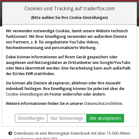
REGIS-
Cookies und Tracking auf traderfox.com
TRIEREN
(Bitte wählen Sie Ihre Cookie-Einstellungen)
Graphs
Explorer
Sector
Scan
Visual
Historie
Macro
Wir verwenden notwendige Cookies, damit unsere Website technisch
funktioniert. Mit Ihrer Einwilligung verwenden wir außerdem Dienste
von Partnern, z. B. für eingebettete YouTube-Videos,
Diese Funktion ist nur für
Reichweitenmessung und personalisierte Werbung.
Premium-Kunden verfügbar
Dabei können Informationen auf Ihrem Gerät gespeichert oder
ausgelesen und Nutzungsdaten an Drittanbieter wie Google/YouTube
oder Meta übermittelt werden. Eine Verarbeitung kann auch außerhalb
der EU/des EWR stattfinden.
Sie können alle Dienste akzeptieren, ablehnen oder Ihre Auswahl
individuell festlegen. Ihre Einwilligung können Sie jederzeit über die
Cookie-Einstellungen
im Footer widerrufen oder ändern.
AKTIEN-TERMINAL
Weitere Informationen finden Sie in unserer
Datenschutzrichtlinie
.
Die Aktienanalyse-Plattform von
Einstellungen
Nur Notwendige
Alle akzeptieren
TraderFox
Datenbasis ist eine Morningstar-Datenbank mit über 15.000 Aktien
aus Europa und den USA