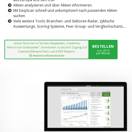
Aktien analysieren und über Aktien informieren.
Mit EasyScan schnell und unkompliziert nach passenden Aktien
suchen
Viele weitere Tools: Branchen- und Sektoren-Radar, zyklische
Auswertunge, Scoring-Systeme, Peer-Group- und Vergleichscharts....
aktien Terminal ist Teil des Abopaketes „TraderFox
BESTELLEN
Morninstar-Datenpaket“. Sie erhalten zusätzlich Zugang auf
nur 25 €
3 weitere Software-Tools und 5 PDF-Reports.
pro Monat
Weitere Informationen