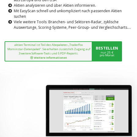
Aktien analysieren und über Aktien informieren.
Mit EasyScan schnell und unkompliziert nach passenden Aktien
suchen
Viele weitere Tools: Branchen- und Sektoren-Radar, zyklische
Auswertunge, Scoring-Systeme, Peer-Group- und Vergleichscharts....
aktien Terminal ist Teil des Abopaketes „TraderFox
BESTELLEN
Morninstar-Datenpaket“. Sie erhalten zusätzlich Zugang auf
nur 25 €
3 weitere Software-Tools und 5 PDF-Reports.
pro Monat
Weitere Informationen