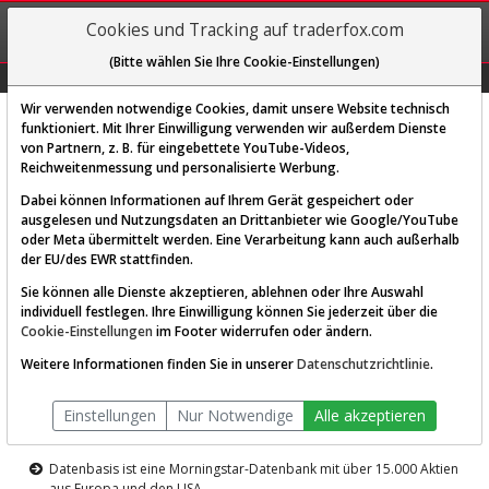
REGIS-
Cookies und Tracking auf traderfox.com
TRIEREN
(Bitte wählen Sie Ihre Cookie-Einstellungen)
Graphs
Explorer
Sector
Scan
Visual
Historie
Macro
Wir verwenden notwendige Cookies, damit unsere Website technisch
funktioniert. Mit Ihrer Einwilligung verwenden wir außerdem Dienste
von Partnern, z. B. für eingebettete YouTube-Videos,
Diese Funktion ist nur für
Reichweitenmessung und personalisierte Werbung.
Premium-Kunden verfügbar
Dabei können Informationen auf Ihrem Gerät gespeichert oder
ausgelesen und Nutzungsdaten an Drittanbieter wie Google/YouTube
oder Meta übermittelt werden. Eine Verarbeitung kann auch außerhalb
der EU/des EWR stattfinden.
Sie können alle Dienste akzeptieren, ablehnen oder Ihre Auswahl
individuell festlegen. Ihre Einwilligung können Sie jederzeit über die
Cookie-Einstellungen
im Footer widerrufen oder ändern.
AKTIEN-TERMINAL
Weitere Informationen finden Sie in unserer
Datenschutzrichtlinie
.
Die Aktienanalyse-Plattform von
Einstellungen
Nur Notwendige
Alle akzeptieren
TraderFox
Datenbasis ist eine Morningstar-Datenbank mit über 15.000 Aktien
aus Europa und den USA