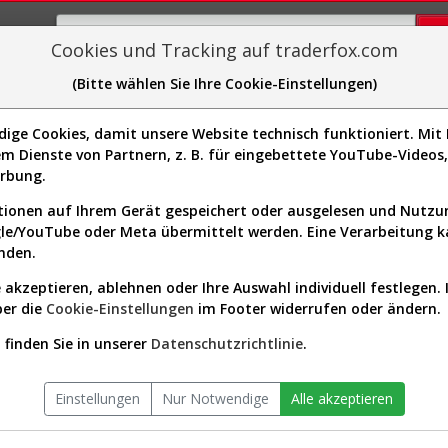
Cookies und Tracking auf traderfox.com
(Bitte wählen Sie Ihre Cookie-Einstellungen)
plorer
Sector-Spider
Easy-Scan
Visualizations
H
ge Cookies, damit unsere Website technisch funktioniert. Mit I
Website:
m Dienste von Partnern, z. B. für eingebettete YouTube-Video
Sektor:
/
49F1080]
erbung.
Börsenwert:
64.10 Mrd. USD
Anzahl
1,675,508,352
ionen auf Ihrem Gerät gespeichert oder ausgelesen und Nutz
Aktien:
gle/YouTube oder Meta übermittelt werden. Eine Verarbeitung 
nden.
 akzeptieren, ablehnen oder Ihre Auswahl individuell festlegen. 
erlauf seit Beginn (A417GQ | GO
ber die
Cookie-Einstellungen
im Footer widerrufen oder ändern.
finden Sie in unserer
Datenschutzrichtlinie
.
Einstellungen
Nur Notwendige
Alle akzeptieren