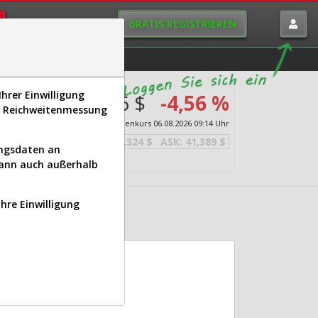
GRATIS REGISTRIEREN
istorie
Macro-View
hrer Einwilligung
41,356 $
-4,56 %
s, Reichweitenmessung
Echtzeit-Aktienkurs
06.08.2026 09:14 Uhr
BID:
41,324 $
ASK:
41,389 $
ungsdaten an
kann auch außerhalb
Ihre Einwilligung
LD)