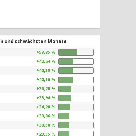
en und schwächsten Monate
+53,85 %
+42,64 %
+40,39 %
+40,16 %
+36,20 %
+35,94 %
+34,28 %
+30,86 %
+30,58 %
+29,55 %