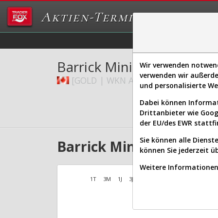
Aktien-Terminal
Daten/Graphs
Ex
Barrick Mining Corp.
Wir verwenden notwendi
verwenden wir außerde
[GOLD | WKN A417GQ | ISIN CA068
und personalisierte W
Dabei können Informat
Drittanbieter wie Goo
der EU/des EWR stattfi
Sie können alle Dienste
Barrick Mining Aktien V
können Sie jederzeit ü
Weitere Informationen 
1T
3M
1J
3J
10J
Alles