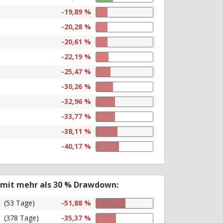
-19,89 %
-20,28 %
-20,61 %
-22,19 %
-25,47 %
-30,26 %
-32,96 %
-33,77 %
-38,11 %
-40,17 %
 mit mehr als 30 % Drawdown:
(53 Tage)
-51,88 %
(378 Tage)
-35,37 %