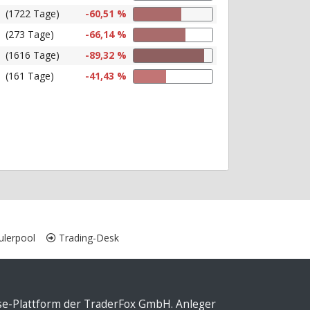
(1722 Tage)
-60,51 %
(273 Tage)
-66,14 %
(1616 Tage)
-89,32 %
(161 Tage)
-41,43 %
lerpool
Trading-Desk
yse-Plattform der TraderFox GmbH. Anleger