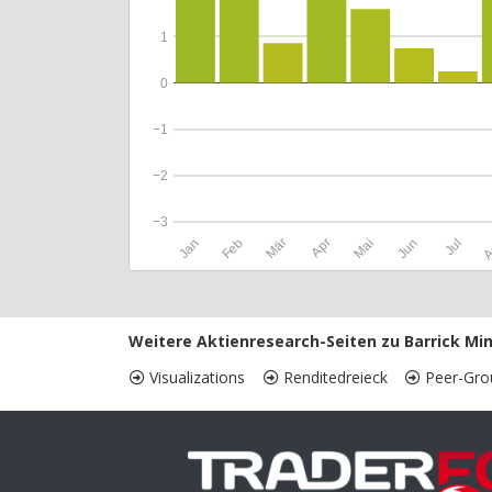
1
0
−1
−2
−3
Jan
Feb
Mär
Apr
Mai
Jun
Jul
A
Weitere Aktienresearch-Seiten zu Barrick Min
Visualizations
Renditedreieck
Peer-Gro