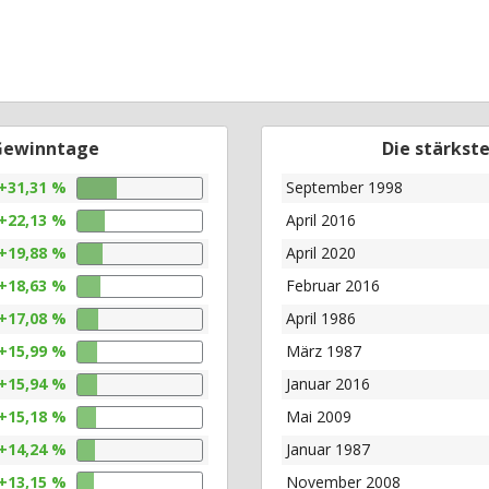
 Gewinntage
Die stärkst
+31,31 %
September 1998
+22,13 %
April 2016
+19,88 %
April 2020
+18,63 %
Februar 2016
+17,08 %
April 1986
+15,99 %
März 1987
+15,94 %
Januar 2016
+15,18 %
Mai 2009
+14,24 %
Januar 1987
+13,15 %
November 2008