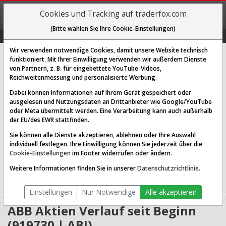
REGIS-
Cookies und Tracking auf traderfox.com
TRIEREN
(Bitte wählen Sie Ihre Cookie-Einstellungen)
Graphs
Explorer
Sector
Scan
Visual
Historie
Macro
Wir verwenden notwendige Cookies, damit unsere Website technisch
ABB Ltd.
funktioniert. Mit Ihrer Einwilligung verwenden wir außerdem Dienste
von Partnern, z. B. für eingebettete YouTube-Videos,
[ABJ | WKN 919730 | ISIN CH0012221716]
Reichweitenmessung und personalisierte Werbung.
88,040 €
0,08 %
Dabei können Informationen auf Ihrem Gerät gespeichert oder
ausgelesen und Nutzungsdaten an Drittanbieter wie Google/YouTube
Echtzeit-Aktienkurs
06.08.2026 12:02 Uhr
oder Meta übermittelt werden. Eine Verarbeitung kann auch außerhalb
BID:
87,980 €
ASK:
88,100 €
der EU/des EWR stattfinden.
Sie können alle Dienste akzeptieren, ablehnen oder Ihre Auswahl
Website:
http://www.abb.com
individuell festlegen. Ihre Einwilligung können Sie jederzeit über die
Sektor:
Industrials / Electrical Equipment & Parts
Cookie-Einstellungen
im Footer widerrufen oder ändern.
Börsenwert:
183.48 Mrd. USD
Anzahl
1,813,800,064
Weitere Informationen finden Sie in unserer
Datenschutzrichtlinie
.
Aktien:
Einstellungen
Nur Notwendige
Alle akzeptieren
ABB Aktien Verlauf seit Beginn
(919730 | ABJ)