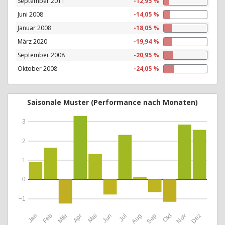
September 2011
-12,95 %
Juni 2008
-14,05 %
Januar 2008
-18,05 %
März 2020
-19,94 %
September 2008
-20,95 %
Oktober 2008
-24,05 %
Saisonale Muster (Performance nach Monaten)
3
2
1
0
−1
Okt
Jan
Feb
Mär
Apr
Mai
Jun
Jul
Aug
Sep
Nov
Dez