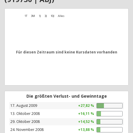
1T
3M
1J
3J
10J
Alles
Für diesen Zeitraum sind keine Kursdaten vorhanden
Die größten Verlust- und Gewinntage
17. August 2009
+27,82 %
13. Oktober 2008
+16,11 %
29. Oktober 2008
+14,52 %
24. November 2008
+13,88 %