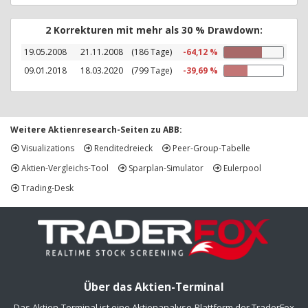
2 Korrekturen mit mehr als 30 % Drawdown:
19.05.2008
21.11.2008
(186 Tage)
-64,12 %
09.01.2018
18.03.2020
(799 Tage)
-39,69 %
Weitere Aktienresearch-Seiten zu ABB:
Visualizations
Renditedreieck
Peer-Group-Tabelle
Aktien-Vergleichs-Tool
Sparplan-Simulator
Eulerpool
Trading-Desk
Über das Aktien-Terminal
Das Aktien-Terminal ist eine Aktienanalyse-Plattform der TraderFox