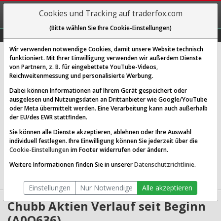
REGIS-
Cookies und Tracking auf traderfox.com
TRIEREN
(Bitte wählen Sie Ihre Cookie-Einstellungen)
Graphs
Explorer
Sector
Scan
Visual
Historie
Macro
Wir verwenden notwendige Cookies, damit unsere Website technisch
Chubb Ltd.
funktioniert. Mit Ihrer Einwilligung verwenden wir außerdem Dienste
von Partnern, z. B. für eingebettete YouTube-Videos,
[WKN A0Q636 | ISIN CH0044328745]
Reichweitenmessung und personalisierte Werbung.
302,100 €
-1,61 %
Dabei können Informationen auf Ihrem Gerät gespeichert oder
ausgelesen und Nutzungsdaten an Drittanbieter wie Google/YouTube
Echtzeit-Aktienkurs
07.08.2026 20:48 Uhr
oder Meta übermittelt werden. Eine Verarbeitung kann auch außerhalb
BID:
299,000 €
ASK:
305,200 €
der EU/des EWR stattfinden.
Sie können alle Dienste akzeptieren, ablehnen oder Ihre Auswahl
Website:
http://new.chubb.com/
individuell festlegen. Ihre Einwilligung können Sie jederzeit über die
Sektor:
Financial Services / Insurance - Property & Casualty
Cookie-Einstellungen
im Footer widerrufen oder ändern.
Börsenwert:
136.01 Mrd. USD
Anzahl
385,799,872
Weitere Informationen finden Sie in unserer
Datenschutzrichtlinie
.
Aktien:
Einstellungen
Nur Notwendige
Alle akzeptieren
Chubb Aktien Verlauf seit Beginn
(A0Q636)