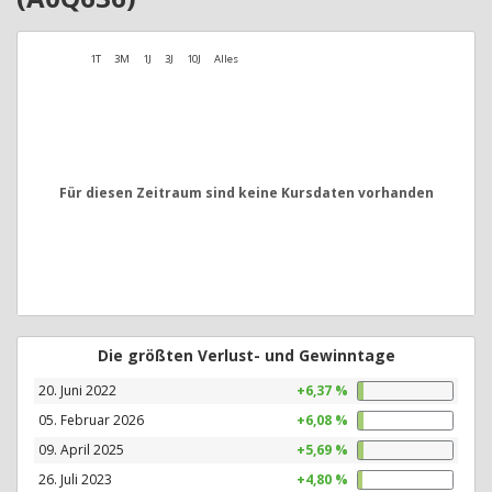
1T
3M
1J
3J
10J
Alles
Für diesen Zeitraum sind keine Kursdaten vorhanden
Die größten Verlust- und Gewinntage
20. Juni 2022
+6,37 %
05. Februar 2026
+6,08 %
09. April 2025
+5,69 %
26. Juli 2023
+4,80 %