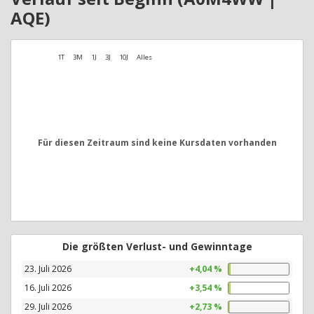
AQE)
1T
3M
1J
3J
10J
Alles
Für diesen Zeitraum sind keine Kursdaten vorhanden
Die größten Verlust- und Gewinntage
23. Juli 2026
+4,04 %
16. Juli 2026
+3,54 %
29. Juli 2026
+2,73 %