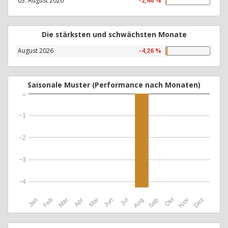
03. August 2026
-2,46 %
Die stärksten und schwächsten Monate
August 2026
-4,26 %
Saisonale Muster (Performance nach Monaten)
0
−1
−2
−3
−4
Okt
Jan
Feb
Mär
Apr
Mai
Jun
Jul
Aug
Sep
Nov
Dez