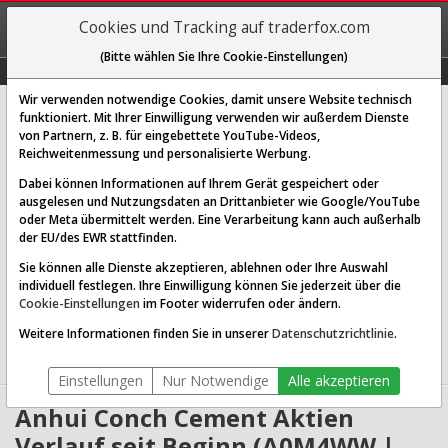
REGIS-
Cookies und Tracking auf traderfox.com
TRIEREN
(Bitte wählen Sie Ihre Cookie-Einstellungen)
Graphs
Explorer
Sector
Scan
Visual
Historie
Macro
Wir verwenden notwendige Cookies, damit unsere Website technisch
Anhui Conch Cement Co. Ltd.
funktioniert. Mit Ihrer Einwilligung verwenden wir außerdem Dienste
von Partnern, z. B. für eingebettete YouTube-Videos,
[AQE | WKN A0M4WW | ISIN CNE1000001W2]
Reichweitenmessung und personalisierte Werbung.
1,976 €
-0,48 %
Dabei können Informationen auf Ihrem Gerät gespeichert oder
ausgelesen und Nutzungsdaten an Drittanbieter wie Google/YouTube
Echtzeit-Aktienkurs
08.08.2026 05:58 Uhr
oder Meta übermittelt werden. Eine Verarbeitung kann auch außerhalb
BID:
1,936 €
ASK:
2,016 €
der EU/des EWR stattfinden.
Sie können alle Dienste akzeptieren, ablehnen oder Ihre Auswahl
Website:
individuell festlegen. Ihre Einwilligung können Sie jederzeit über die
Sektor:
Basic Materials / Building Materials
Cookie-Einstellungen
im Footer widerrufen oder ändern.
Börsenwert:
91.54 Mrd. CNY
Anzahl
5,277,060,096
Weitere Informationen finden Sie in unserer
Datenschutzrichtlinie
.
Aktien:
Einstellungen
Nur Notwendige
Alle akzeptieren
Anhui Conch Cement Aktien
Verlauf seit Beginn (A0M4WW |