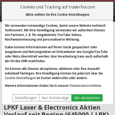
REGIS-
Cookies und Tracking auf traderfox.com
TRIEREN
(Bitte wählen Sie Ihre Cookie-Einstellungen)
Graphs
Explorer
Sector
Scan
Visual
Historie
Macro
Wir verwenden notwendige Cookies, damit unsere Website technisch
LPKF Laser & Electronics SE
funktioniert. Mit Ihrer Einwilligung verwenden wir außerdem Dienste
von Partnern, z. B. für eingebettete YouTube-Videos,
[LPK | WKN 645000 | ISIN DE0006450000]
Reichweitenmessung und personalisierte Werbung.
15,250 €
-0,65 %
Dabei können Informationen auf Ihrem Gerät gespeichert oder
ausgelesen und Nutzungsdaten an Drittanbieter wie Google/YouTube
Echtzeit-Aktienkurs
08.08.2026 05:58 Uhr
oder Meta übermittelt werden. Eine Verarbeitung kann auch außerhalb
BID:
15,200 €
ASK:
15,300 €
der EU/des EWR stattfinden.
Sie können alle Dienste akzeptieren, ablehnen oder Ihre Auswahl
Website:
http://www.lpkf.de
individuell festlegen. Ihre Einwilligung können Sie jederzeit über die
Sektor:
Industrials / Specialty Industrial Machinery
Cookie-Einstellungen
im Footer widerrufen oder ändern.
Börsenwert:
0.38 Mrd. EUR
Anzahl
24,496,546
Weitere Informationen finden Sie in unserer
Datenschutzrichtlinie
.
Aktien:
Einstellungen
Nur Notwendige
Alle akzeptieren
LPKF Laser & Electronics Aktien
Verlauf seit Beginn (645000 | LPK)