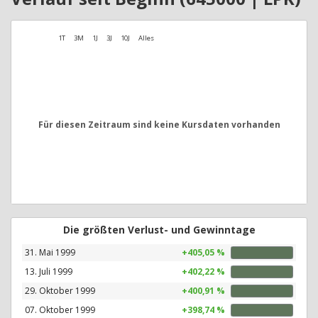
1T
3M
1J
3J
10J
Alles
Für diesen Zeitraum sind keine Kursdaten vorhanden
Die größten Verlust- und Gewinntage
31. Mai 1999
+405,05 %
13. Juli 1999
+402,22 %
29. Oktober 1999
+400,91 %
07. Oktober 1999
+398,74 %