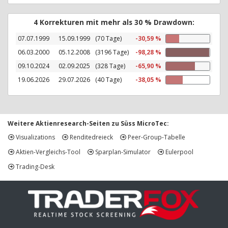
4 Korrekturen mit mehr als 30 % Drawdown:
07.07.1999
15.09.1999
(70 Tage)
-30,59 %
06.03.2000
05.12.2008
(3196 Tage)
-98,28 %
09.10.2024
02.09.2025
(328 Tage)
-65,90 %
19.06.2026
29.07.2026
(40 Tage)
-38,05 %
Weitere Aktienresearch-Seiten zu Süss MicroTec:
Visualizations
Renditedreieck
Peer-Group-Tabelle
Aktien-Vergleichs-Tool
Sparplan-Simulator
Eulerpool
Trading-Desk