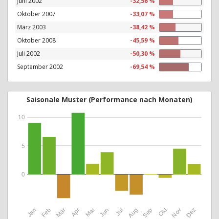
Juni 2002
-32,56 %
Oktober 2007
-33,07 %
März 2003
-38,42 %
Oktober 2008
-45,59 %
Juli 2002
-50,30 %
September 2002
-69,54 %
Saisonale Muster (Performance nach Monaten)
10
5
0
Okt
Jan
Feb
Mär
Apr
Mai
Jun
Jul
Aug
Sep
Nov
Dez