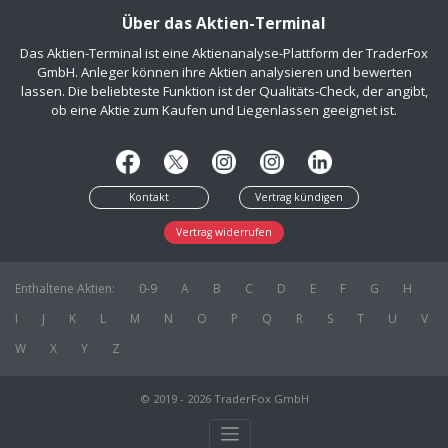
Über das Aktien-Terminal
Das Aktien-Terminal ist eine Aktienanalyse-Plattform der TraderFox
GmbH. Anleger können ihre Aktien analysieren und bewerten
lassen. Die beliebteste Funktion ist der Qualitäts-Check, der angibt,
ob eine Aktie zum Kaufen und Liegenlassen geeignet ist.
Kontakt
Vertrag kündigen
Vertrag widerrufen
Enthaltene Aktien:
0-9
A
B
C
D
E
F
G
H
I
J
K
L
M
N
O
P
Q
R
S
T
U
V
W
X
Y
Z
© 2019 - 2026 TraderFox GmbH