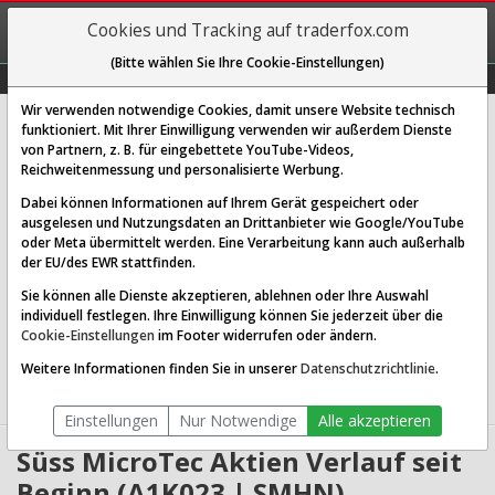
REGIS-
Cookies und Tracking auf traderfox.com
TRIEREN
(Bitte wählen Sie Ihre Cookie-Einstellungen)
Graphs
Explorer
Sector
Scan
Visual
Historie
Macro
Wir verwenden notwendige Cookies, damit unsere Website technisch
Süss MicroTec SE
funktioniert. Mit Ihrer Einwilligung verwenden wir außerdem Dienste
von Partnern, z. B. für eingebettete YouTube-Videos,
[SMHN | WKN A1K023 | ISIN DE000A1K0235]
Reichweitenmessung und personalisierte Werbung.
83,400 €
5,44 %
Dabei können Informationen auf Ihrem Gerät gespeichert oder
ausgelesen und Nutzungsdaten an Drittanbieter wie Google/YouTube
Echtzeit-Aktienkurs
08.08.2026 05:59 Uhr
oder Meta übermittelt werden. Eine Verarbeitung kann auch außerhalb
BID:
83,300 €
ASK:
83,500 €
der EU/des EWR stattfinden.
Sie können alle Dienste akzeptieren, ablehnen oder Ihre Auswahl
Website:
http://www.suss.de
individuell festlegen. Ihre Einwilligung können Sie jederzeit über die
Sektor:
Technology / Semiconductor Equipment & Materials
Cookie-Einstellungen
im Footer widerrufen oder ändern.
Börsenwert:
1.51 Mrd. EUR
Anzahl
19,115,538
Weitere Informationen finden Sie in unserer
Datenschutzrichtlinie
.
Aktien:
Einstellungen
Nur Notwendige
Alle akzeptieren
Süss MicroTec Aktien Verlauf seit
Beginn (A1K023 | SMHN)