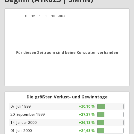
1T
3M
1J
3J
10J
Alles
Für diesen Zeitraum sind keine Kursdaten vorhanden
Die größten Verlust- und Gewinntage
07. Juli 1999
+30,10 %
20. September 1999
+27,27 %
14. Januar 2000
+26,13 %
01. Juni 2000
+24,68 %