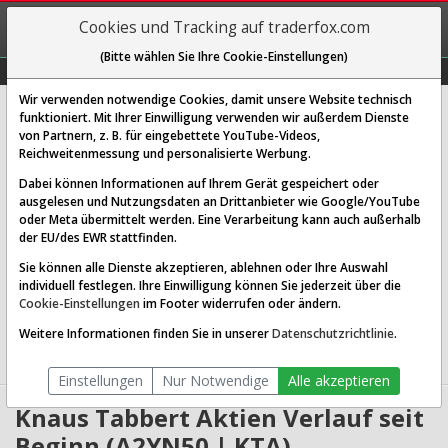
REGIS-
Cookies und Tracking auf traderfox.com
TRIEREN
(Bitte wählen Sie Ihre Cookie-Einstellungen)
Graphs
Explorer
Sector
Scan
Visual
Historie
Macro
Wir verwenden notwendige Cookies, damit unsere Website technisch
Knaus Tabbert AG
funktioniert. Mit Ihrer Einwilligung verwenden wir außerdem Dienste
von Partnern, z. B. für eingebettete YouTube-Videos,
[KTA | WKN A2YN50 | ISIN DE000A2YN504]
Reichweitenmessung und personalisierte Werbung.
12,070 €
1,09 %
Dabei können Informationen auf Ihrem Gerät gespeichert oder
ausgelesen und Nutzungsdaten an Drittanbieter wie Google/YouTube
Echtzeit-Aktienkurs
06.08.2026 14:34 Uhr
oder Meta übermittelt werden. Eine Verarbeitung kann auch außerhalb
BID:
12,020 €
ASK:
12,120 €
der EU/des EWR stattfinden.
Sie können alle Dienste akzeptieren, ablehnen oder Ihre Auswahl
Website:
https://www.knaustabbert.de/de/
individuell festlegen. Ihre Einwilligung können Sie jederzeit über die
Sektor:
Consumer Cyclical / Recreational Vehicles
Cookie-Einstellungen
im Footer widerrufen oder ändern.
Börsenwert:
0.12 Mrd. EUR
Anzahl
10,377,259
Weitere Informationen finden Sie in unserer
Datenschutzrichtlinie
.
Aktien:
Einstellungen
Nur Notwendige
Alle akzeptieren
Knaus Tabbert Aktien Verlauf seit
Beginn (A2YN50 | KTA)