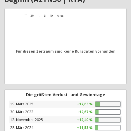
1T
3M
1J
3J
10J
Alles
Für diesen Zeitraum sind keine Kursdaten vorhanden
Die größten Verlust- und Gewinntage
19. März 2025
+17,63 %
30. März 2022
+12,67 %
12. November 2025
+12,40 %
28. März 2024
+11,53 %