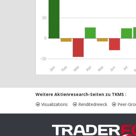
20
0
−20
Jan
Feb
Mär
Apr
Mai
Jun
Jul
A
Weitere Aktienresearch-Seiten zu TKMS :
Visualizations
Renditedreieck
Peer-Gro