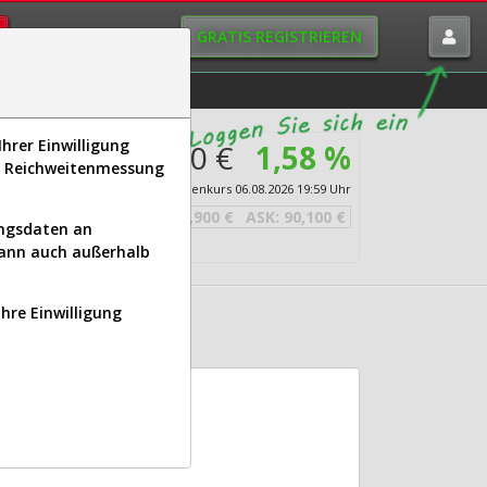
GRATIS REGISTRIEREN
istorie
Macro-View
hrer Einwilligung
90,000 €
1,58 %
s, Reichweitenmessung
ense
Echtzeit-Aktienkurs
06.08.2026 19:59 Uhr
BID:
89,900 €
ASK:
90,100 €
ungsdaten an
kann auch außerhalb
Ihre Einwilligung