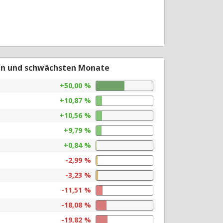
en und schwächsten Monate
+50,00 %
+10,87 %
+10,56 %
+9,79 %
+0,84 %
-2,99 %
-3,23 %
-11,51 %
-18,08 %
-19,82 %