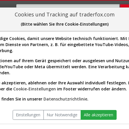
Cookies und Tracking auf traderfox.com
(Bitte wählen Sie Ihre Cookie-Einstellungen)
plorer
Sector-Spider
Easy-Scan
Visualizations
H
.
ge Cookies, damit unsere Website technisch funktioniert. Mit I
Website:
m Dienste von Partnern, z. B. für eingebettete YouTube-Video
Sektor:
Industrials / Aerospace & Def
TKMS001]
erbung.
Börsenwert:
5.70 Mrd. EUR
Anzahl
63,523,648
ionen auf Ihrem Gerät gespeichert oder ausgelesen und Nutz
Aktien:
gle/YouTube oder Meta übermittelt werden. Eine Verarbeitung 
nden.
 akzeptieren, ablehnen oder Ihre Auswahl individuell festlegen. 
it Beginn (TKMS00 | TKMS)
ber die
Cookie-Einstellungen
im Footer widerrufen oder ändern.
finden Sie in unserer
Datenschutzrichtlinie
.
Einstellungen
Nur Notwendige
Alle akzeptieren