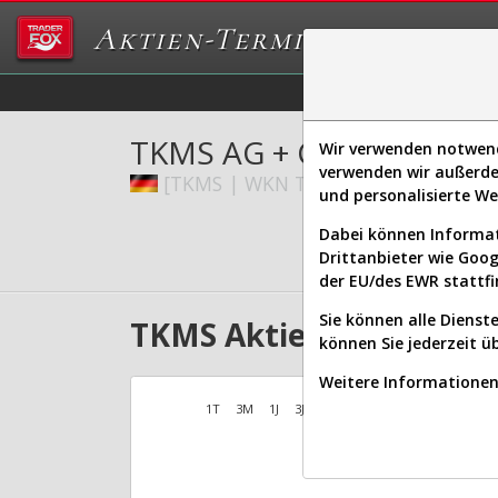
Aktien-Terminal
Daten/Graphs
Ex
TKMS AG + CO. KGAA O.N
Wir verwenden notwendi
verwenden wir außerde
[TKMS | WKN TKMS00 | ISIN DE000
und personalisierte W
Dabei können Informat
Drittanbieter wie Goo
der EU/des EWR stattfi
Sie können alle Dienste
TKMS Aktien Verlauf se
können Sie jederzeit ü
Weitere Informationen 
1T
3M
1J
3J
10J
Alles