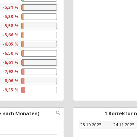
-5,31 %
-5,33 %
-5,58 %
-5,66 %
-6,05 %
-6,50 %
-6,61 %
-7,92 %
-8,06 %
-9,35 %
e nach Monaten)
1 Korrektur 
28.10.2025
24.11.2025