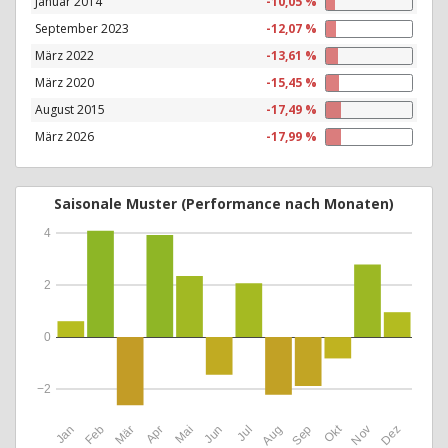
Januar 2014
-10,05 %
September 2023
-12,07 %
März 2022
-13,61 %
März 2020
-15,45 %
August 2015
-17,49 %
März 2026
-17,99 %
Saisonale Muster (Performance nach Monaten)
4
2
0
−2
Okt
Jan
Feb
Mär
Apr
Mai
Jun
Jul
Aug
Sep
Nov
Dez