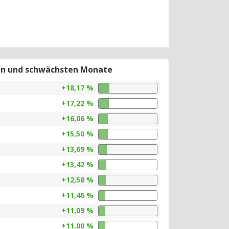
en und schwächsten Monate
+18,17 %
+17,22 %
+16,06 %
+15,50 %
+13,69 %
+13,42 %
+12,58 %
+11,46 %
+11,09 %
+11,00 %