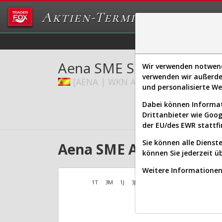
Aktien-Terminal
Daten/Graphs
Ex
Aena SME S.A.
Wir verwenden notwendi
verwenden wir außerde
[AENA | WKN A41B4U | ISIN ES0105
und personalisierte W
Dabei können Informat
Drittanbieter wie Goo
der EU/des EWR stattfi
Sie können alle Dienste
Aena SME Aktien Verlau
können Sie jederzeit ü
Weitere Informationen 
1T
3M
1J
3J
10J
Alles