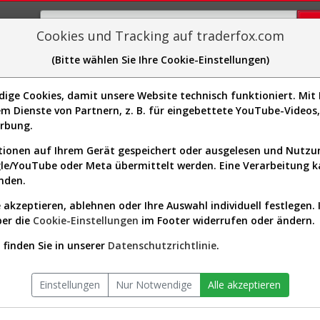
Cookies und Tracking auf traderfox.com
(Bitte wählen Sie Ihre Cookie-Einstellungen)
plorer
Sector-Spider
Easy-Scan
Visualizations
H
ge Cookies, damit unsere Website technisch funktioniert. Mit I
Website:
m Dienste von Partnern, z. B. für eingebettete YouTube-Video
Sektor:
Industrials / Airports & Air Ser
046017]
erbung.
Börsenwert:
40.02 Mrd. EUR
Anzahl
1,500,000,000
ionen auf Ihrem Gerät gespeichert oder ausgelesen und Nutz
Aktien:
gle/YouTube oder Meta übermittelt werden. Eine Verarbeitung 
nden.
 akzeptieren, ablehnen oder Ihre Auswahl individuell festlegen. 
f seit Beginn (A41B4U | AENA)
ber die
Cookie-Einstellungen
im Footer widerrufen oder ändern.
finden Sie in unserer
Datenschutzrichtlinie
.
Einstellungen
Nur Notwendige
Alle akzeptieren