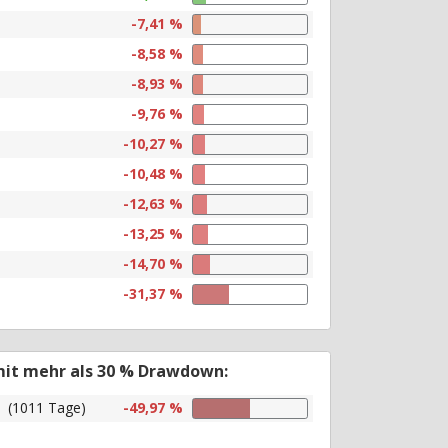
-7,41 %
-8,58 %
-8,93 %
-9,76 %
-10,27 %
-10,48 %
-12,63 %
-13,25 %
-14,70 %
-31,37 %
mit mehr als 30 % Drawdown:
(1011 Tage)
-49,97 %