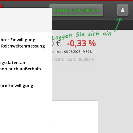
GRATIS REGISTRIEREN
istorie
Macro-View
hrer Einwilligung
26,810 €
-0,33 %
s, Reichweitenmessung
vices
Echtzeit-Aktienkurs
06.08.2026 19:59 Uhr
BID:
26,720 €
ASK:
26,900 €
ungsdaten an
kann auch außerhalb
Ihre Einwilligung