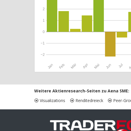
2
1
0
−1
−2
Jan
Feb
Mär
Apr
Mai
Jun
Jul
A
Weitere Aktienresearch-Seiten zu Aena SME:
Visualizations
Renditedreieck
Peer-Gro