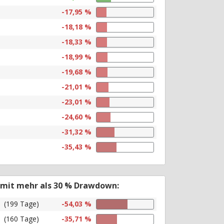
-17,95 %
-18,18 %
-18,33 %
-18,99 %
-19,68 %
-21,01 %
-23,01 %
-24,60 %
-31,32 %
-35,43 %
 mit mehr als 30 % Drawdown:
(199 Tage)
-54,03 %
(160 Tage)
-35,71 %