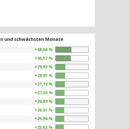
en und schwächsten Monate
+48,06 %
+46,57 %
+29,93 %
+28,85 %
+27,72 %
+27,30 %
+26,89 %
+26,01 %
+25,96 %
+25,62 %