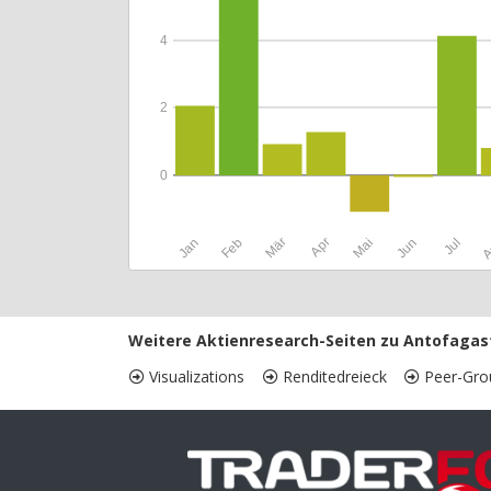
4
2
0
Jan
Feb
Mär
Apr
Mai
Jun
Jul
A
Weitere Aktienresearch-Seiten zu Antofagas
Visualizations
Renditedreieck
Peer-Gro