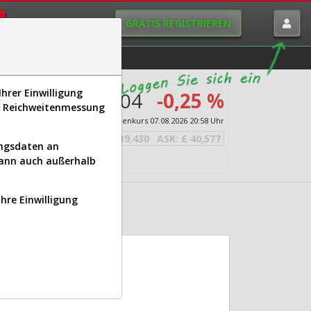
GRATIS REGISTRIEREN
istorie
Macro-View
hrer Einwilligung
£ 40,004
-0,25 %
s, Reichweitenmessung
Echtzeit-Aktienkurs
07.08.2026 20:58 Uhr
BID:
£ 39,430
ASK:
£ 40,577
ungsdaten an
kann auch außerhalb
Ihre Einwilligung
L)