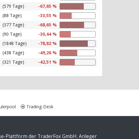
(579 Tage)
-67,65 %
(88 Tage)
-33,55 %
(377 Tage)
-68,65 %
(90 Tage)
-30,44 %
(1848 Tage)
-78,82 %
(438 Tage)
-49,26 %
(321 Tage)
-42,51 %
lerpool
Trading-Desk
yse-Plattform der TraderFox GmbH. Anleger