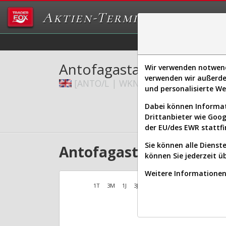
Aktien-Terminal
Daten/Graphs
Ex
Antofagasta PLC
Wir verwenden notwendi
verwenden wir außerde
[ANTO/L | WKN 867578 | ISIN GB00
und personalisierte W
Dabei können Informat
Drittanbieter wie Goo
der EU/des EWR stattfi
Sie können alle Dienste
Antofagasta Aktien Verl
können Sie jederzeit ü
Weitere Informationen 
1T
3M
1J
3J
10J
Alles