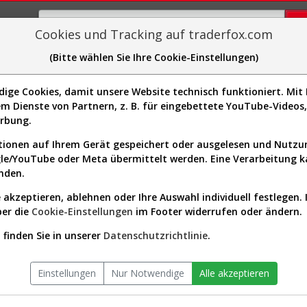
Cookies und Tracking auf traderfox.com
(Bitte wählen Sie Ihre Cookie-Einstellungen)
plorer
Sector-Spider
Easy-Scan
Visualizations
H
ge Cookies, damit unsere Website technisch funktioniert. Mit I
Website:
http://www.antofagasta.co.uk/
m Dienste von Partnern, z. B. für eingebettete YouTube-Video
Sektor:
Basic Materials / Copper
00456144]
erbung.
Börsenwert:
-
Anzahl
-
ionen auf Ihrem Gerät gespeichert oder ausgelesen und Nutz
Aktien:
gle/YouTube oder Meta übermittelt werden. Eine Verarbeitung 
nden.
 akzeptieren, ablehnen oder Ihre Auswahl individuell festlegen. 
auf seit Beginn (867578 | ANTO/
ber die
Cookie-Einstellungen
im Footer widerrufen oder ändern.
finden Sie in unserer
Datenschutzrichtlinie
.
Einstellungen
Nur Notwendige
Alle akzeptieren