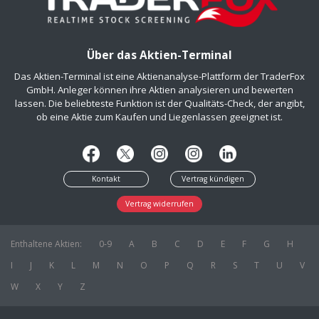
Über das Aktien-Terminal
Das Aktien-Terminal ist eine Aktienanalyse-Plattform der TraderFox
GmbH. Anleger können ihre Aktien analysieren und bewerten
lassen. Die beliebteste Funktion ist der Qualitäts-Check, der angibt,
ob eine Aktie zum Kaufen und Liegenlassen geeignet ist.
Kontakt
Vertrag kündigen
Vertrag widerrufen
Enthaltene Aktien:
0-9
A
B
C
D
E
F
G
H
I
J
K
L
M
N
O
P
Q
R
S
T
U
V
W
X
Y
Z