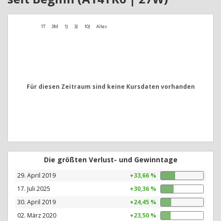
1T
3M
1J
3J
10J
Alles
Für diesen Zeitraum sind keine Kursdaten vorhanden
Die größten Verlust- und Gewinntage
29. April 2019
+33,66 %
17. Juli 2025
+30,36 %
30. April 2019
+24,45 %
02. März 2020
+23,50 %