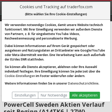
REGIS-
Cookies und Tracking auf traderfox.com
TRIEREN
(Bitte wählen Sie Ihre Cookie-Einstellungen)
Graphs
Explorer
Sector
Scan
Visual
Historie
Macro
Wir verwenden notwendige Cookies, damit unsere Website technisch
POWERCELL SWEDEN SK-,022
funktioniert. Mit Ihrer Einwilligung verwenden wir außerdem Dienste
von Partnern, z. B. für eingebettete YouTube-Videos,
[27W | WKN A14TK6 | ISIN SE0006425815]
Reichweitenmessung und personalisierte Werbung.
1,913 €
-2,32 %
Dabei können Informationen auf Ihrem Gerät gespeichert oder
ausgelesen und Nutzungsdaten an Drittanbieter wie Google/YouTube
Echtzeit-Aktienkurs
08.08.2026 05:59 Uhr
oder Meta übermittelt werden. Eine Verarbeitung kann auch außerhalb
BID:
1,899 €
ASK:
1,926 €
der EU/des EWR stattfinden.
Sie können alle Dienste akzeptieren, ablehnen oder Ihre Auswahl
Website:
individuell festlegen. Ihre Einwilligung können Sie jederzeit über die
Sektor:
Industrials / Electrical Equipment & Parts
Cookie-Einstellungen
im Footer widerrufen oder ändern.
Börsenwert:
1.24 Mrd. SEK
Anzahl
58,157,592
Weitere Informationen finden Sie in unserer
Datenschutzrichtlinie
.
Aktien:
Einstellungen
Nur Notwendige
Alle akzeptieren
PowerCell Sweden Aktien Verlauf
seit Beginn (A14TK6 | 27W)