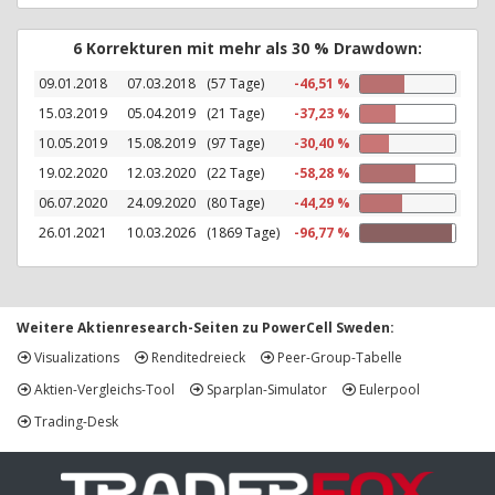
6 Korrekturen mit mehr als 30 % Drawdown:
09.01.2018
07.03.2018
(57 Tage)
-46,51 %
15.03.2019
05.04.2019
(21 Tage)
-37,23 %
10.05.2019
15.08.2019
(97 Tage)
-30,40 %
19.02.2020
12.03.2020
(22 Tage)
-58,28 %
06.07.2020
24.09.2020
(80 Tage)
-44,29 %
26.01.2021
10.03.2026
(1869 Tage)
-96,77 %
Weitere Aktienresearch-Seiten zu PowerCell Sweden:
Visualizations
Renditedreieck
Peer-Group-Tabelle
Aktien-Vergleichs-Tool
Sparplan-Simulator
Eulerpool
Trading-Desk