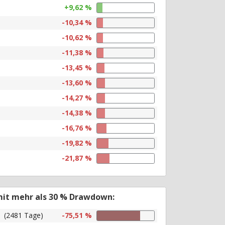
+9,62 %
-10,34 %
-10,62 %
-11,38 %
-13,45 %
-13,60 %
-14,27 %
-14,38 %
-16,76 %
-19,82 %
-21,87 %
mit mehr als 30 % Drawdown:
(2481 Tage)
-75,51 %