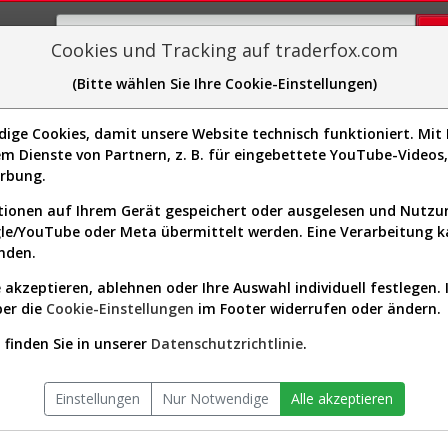
Cookies und Tracking auf traderfox.com
(Bitte wählen Sie Ihre Cookie-Einstellungen)
plorer
Sector-Spider
Easy-Scan
Visualizations
H
ge Cookies, damit unsere Website technisch funktioniert. Mit I
Website:
m Dienste von Partnern, z. B. für eingebettete YouTube-Video
Sektor:
Communication Services / Te
936232]
erbung.
Services
Börsenwert:
1.88 Mrd. SGD
ionen auf Ihrem Gerät gespeichert oder ausgelesen und Nutz
Anzahl
1,726,492,672
gle/YouTube oder Meta übermittelt werden. Eine Verarbeitung 
Aktien:
nden.
 akzeptieren, ablehnen oder Ihre Auswahl individuell festlegen. 
ber die
Cookie-Einstellungen
im Footer widerrufen oder ändern.
 seit Beginn (A0MVC1 | RYTB)
finden Sie in unserer
Datenschutzrichtlinie
.
Einstellungen
Nur Notwendige
Alle akzeptieren