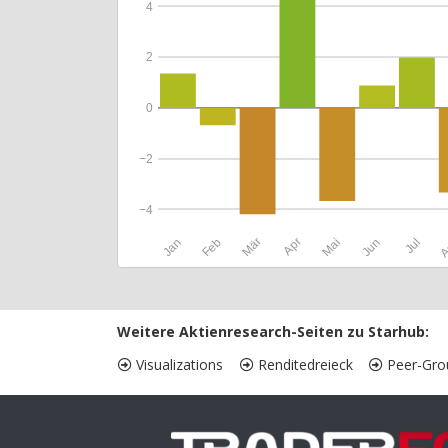
4
2
0
−2
−4
Jan
Feb
Mär
Apr
Mai
Jun
Jul
A
Weitere Aktienresearch-Seiten zu Starhub:
Visualizations
Renditedreieck
Peer-Gro