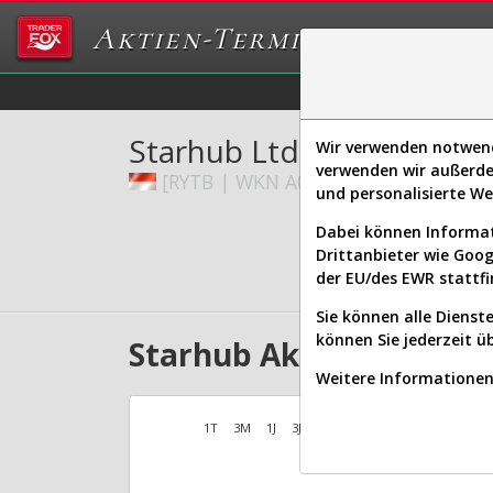
Aktien-Terminal
Daten/Graphs
Ex
Starhub Ltd.
Wir verwenden notwendi
verwenden wir außerde
[RYTB | WKN A0MVC1 | ISIN SG1V12
und personalisierte W
Dabei können Informat
Drittanbieter wie Goo
der EU/des EWR stattfi
Sie können alle Dienste
können Sie jederzeit ü
Starhub Aktien Verlauf
Weitere Informationen 
1T
3M
1J
3J
10J
Alles