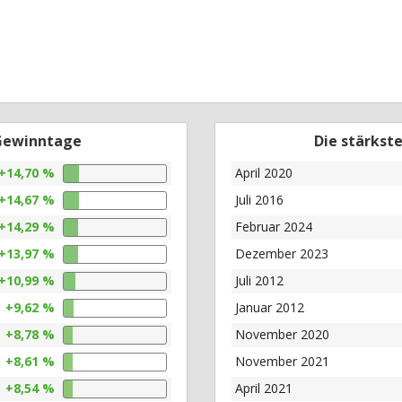
 Gewinntage
Die stärkst
+14,70 %
April 2020
+14,67 %
Juli 2016
+14,29 %
Februar 2024
+13,97 %
Dezember 2023
+10,99 %
Juli 2012
+9,62 %
Januar 2012
+8,78 %
November 2020
+8,61 %
November 2021
+8,54 %
April 2021