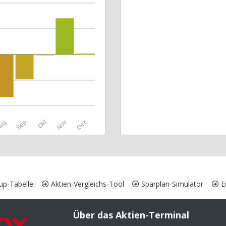
Okt
ug
Sep
Nov
Dez
up-Tabelle
Aktien-Vergleichs-Tool
Sparplan-Simulator
Eu
Über das Aktien-Terminal