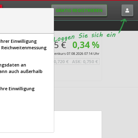
GRATIS REGISTRIEREN
istorie
Macro-View
hrer Einwilligung
0,735 €
0,34 %
s, Reichweitenmessung
lecom
Echtzeit-Aktienkurs
07.08.2026 07:14 Uhr
BID:
0,720 €
ASK:
0,750 €
ungsdaten an
kann auch außerhalb
Ihre Einwilligung