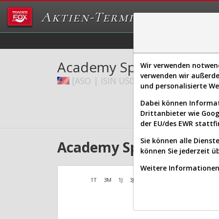
Aktien-Terminal
Daten/Graphs
Ex
Academy Sports and Out
Wir verwenden notwendi
verwenden wir außerde
[ASO | ISIN US00402L1070]
und personalisierte W
Dabei können Informat
Drittanbieter wie Goo
der EU/des EWR stattfi
Sie können alle Dienste
Academy Sports and Out
können Sie jederzeit ü
Weitere Informationen 
1T
3M
1J
3J
10J
Alles