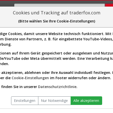
Cookies und Tracking auf traderfox.com
(Bitte wählen Sie Ihre Cookie-Einstellungen)
plorer
Sector-Spider
Easy-Scan
Visualizations
H
doors
ge Cookies, damit unsere Website technisch funktioniert. Mit I
Website:
m Dienste von Partnern, z. B. für eingebettete YouTube-Video
Sektor:
Consumer Cyclical / Specialty R
erbung.
Börsenwert:
3.02 Mrd. USD
Anzahl
62,018,372
ionen auf Ihrem Gerät gespeichert oder ausgelesen und Nutz
Aktien:
gle/YouTube oder Meta übermittelt werden. Eine Verarbeitung 
nden.
 akzeptieren, ablehnen oder Ihre Auswahl individuell festlegen. 
doors Aktien Verlauf seit Begin
ber die
Cookie-Einstellungen
im Footer widerrufen oder ändern.
finden Sie in unserer
Datenschutzrichtlinie
.
Einstellungen
Nur Notwendige
Alle akzeptieren