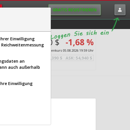
GRATIS REGISTRIEREN
istorie
Macro-View
hrer Einwilligung
47,890 $
-1,68 %
s, Reichweitenmessung
etail
Echtzeit-Aktienkurs
05.08.2026 19:59 Uhr
BID:
41,390 $
ASK:
54,940 $
ungsdaten an
kann auch außerhalb
Ihre Einwilligung
n (ASO)