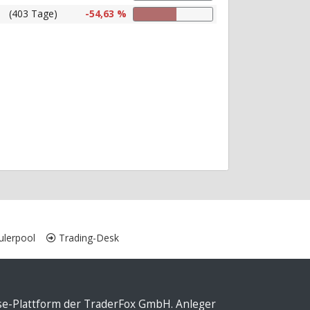
(403 Tage)
-54,63 %
lerpool
Trading-Desk
yse-Plattform der TraderFox GmbH. Anleger