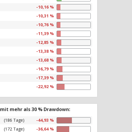
-10,16 %
-10,31 %
-10,76 %
-11,39 %
-12,85 %
-13,38 %
-13,68 %
-16,79 %
-17,39 %
-22,92 %
 mit mehr als 30 % Drawdown:
(186 Tage)
-44,93 %
(172 Tage)
-36,64 %