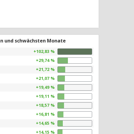
en und schwächsten Monate
+102,83 %
+29,74 %
+21,72 %
+21,07 %
+19,49 %
+19,11 %
+18,57 %
+16,81 %
+14,65 %
+14,15 %