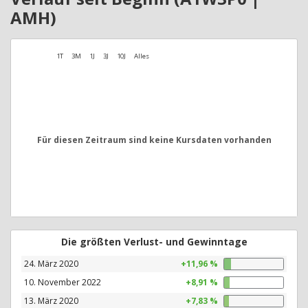
AMH)
1T
3M
1J
3J
10J
Alles
Für diesen Zeitraum sind keine Kursdaten vorhanden
Die größten Verlust- und Gewinntage
24. März 2020
+11,96 %
10. November 2022
+8,91 %
13. März 2020
+7,83 %