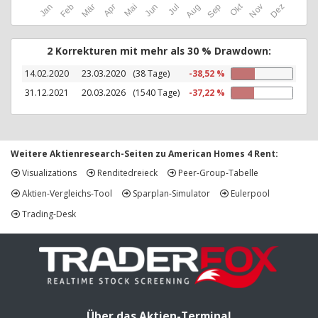
Okt
Jan
Feb
Mär
Apr
Mai
Jun
Jul
Aug
Sep
Nov
Dez
2 Korrekturen mit mehr als 30 % Drawdown:
14.02.2020
23.03.2020
(38 Tage)
-38,52 %
31.12.2021
20.03.2026
(1540 Tage)
-37,22 %
Weitere Aktienresearch-Seiten zu American Homes 4 Rent:
Visualizations
Renditedreieck
Peer-Group-Tabelle
Aktien-Vergleichs-Tool
Sparplan-Simulator
Eulerpool
Trading-Desk
Über das Aktien-Terminal