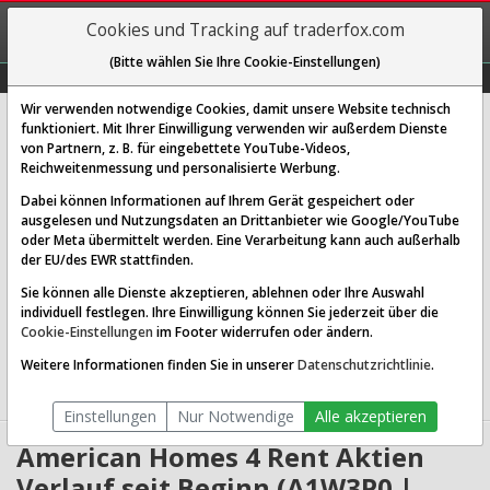
REGIS-
Cookies und Tracking auf traderfox.com
TRIEREN
(Bitte wählen Sie Ihre Cookie-Einstellungen)
Graphs
Explorer
Sector
Scan
Visual
Historie
Macro
Wir verwenden notwendige Cookies, damit unsere Website technisch
American Homes 4 Rent
funktioniert. Mit Ihrer Einwilligung verwenden wir außerdem Dienste
von Partnern, z. B. für eingebettete YouTube-Videos,
[AMH | WKN A1W3P0 | ISIN US02665T3068]
Reichweitenmessung und personalisierte Werbung.
34,720 $
0,49 %
Dabei können Informationen auf Ihrem Gerät gespeichert oder
ausgelesen und Nutzungsdaten an Drittanbieter wie Google/YouTube
Echtzeit-Aktienkurs
07.08.2026 19:59 Uhr
oder Meta übermittelt werden. Eine Verarbeitung kann auch außerhalb
BID:
34,638 $
ASK:
34,801 $
der EU/des EWR stattfinden.
Sie können alle Dienste akzeptieren, ablehnen oder Ihre Auswahl
Website:
individuell festlegen. Ihre Einwilligung können Sie jederzeit über die
Sektor:
Real Estate / REIT - Residential
Cookie-Einstellungen
im Footer widerrufen oder ändern.
Börsenwert:
12.46 Mrd. USD
Anzahl
359,815,008
Weitere Informationen finden Sie in unserer
Datenschutzrichtlinie
.
Aktien:
Einstellungen
Nur Notwendige
Alle akzeptieren
American Homes 4 Rent Aktien
Verlauf seit Beginn (A1W3P0 |