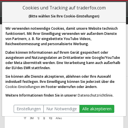
REGIS-
Cookies und Tracking auf traderfox.com
TRIEREN
(Bitte wählen Sie Ihre Cookie-Einstellungen)
Graphs
Explorer
Sector
Scan
Visual
Historie
Macro
Wir verwenden notwendige Cookies, damit unsere Website technisch
Applied Therapeutics Inc.
funktioniert. Mit Ihrer Einwilligung verwenden wir außerdem Dienste
von Partnern, z. B. für eingebettete YouTube-Videos,
[APLT | WKN A2PHHB | ISIN US03828A1016]
Reichweitenmessung und personalisierte Werbung.
0,109 $
5,73 %
Dabei können Informationen auf Ihrem Gerät gespeichert oder
ausgelesen und Nutzungsdaten an Drittanbieter wie Google/YouTube
Echtzeit-Aktienkurs
02.02.2026 22:29 Uhr
oder Meta übermittelt werden. Eine Verarbeitung kann auch außerhalb
BID:
0,088 $
ASK:
0,124 $
der EU/des EWR stattfinden.
Sie können alle Dienste akzeptieren, ablehnen oder Ihre Auswahl
individuell festlegen. Ihre Einwilligung können Sie jederzeit über die
Applied Therapeutics Aktien
Cookie-Einstellungen
im Footer widerrufen oder ändern.
Verlauf seit Beginn (A2PHHB |
Weitere Informationen finden Sie in unserer
Datenschutzrichtlinie
.
APLT)
Einstellungen
Nur Notwendige
Alle akzeptieren
1T
3M
1J
3J
10J
Alles