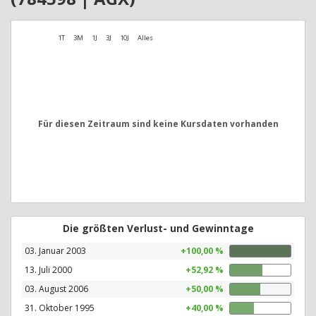
1T
3M
1J
3J
10J
Alles
Für diesen Zeitraum sind keine Kursdaten vorhanden
Die größten Verlust- und Gewinntage
03. Januar 2003
+100,00 %
13. Juli 2000
+52,92 %
03. August 2006
+50,00 %
31. Oktober 1995
+40,00 %