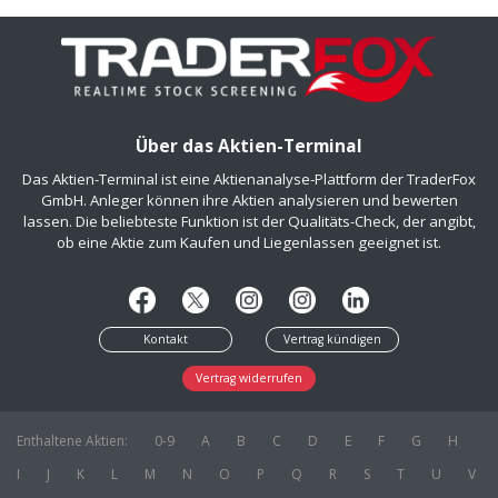
Über das Aktien-Terminal
Das Aktien-Terminal ist eine Aktienanalyse-Plattform der TraderFox
GmbH. Anleger können ihre Aktien analysieren und bewerten
lassen. Die beliebteste Funktion ist der Qualitäts-Check, der angibt,
ob eine Aktie zum Kaufen und Liegenlassen geeignet ist.
Kontakt
Vertrag kündigen
Vertrag widerrufen
Enthaltene Aktien:
0-9
A
B
C
D
E
F
G
H
I
J
K
L
M
N
O
P
Q
R
S
T
U
V