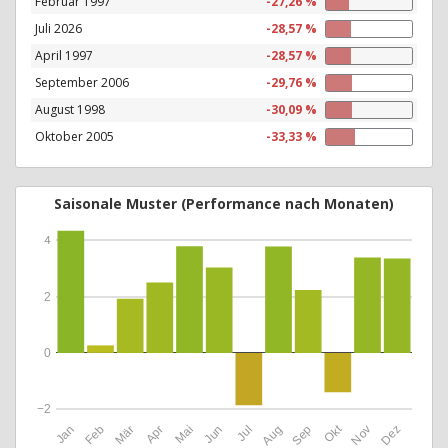
Februar 1997
-27,26 %
Juli 2026
-28,57 %
April 1997
-28,57 %
September 2006
-29,76 %
August 1998
-30,09 %
Oktober 2005
-33,33 %
Saisonale Muster (Performance nach Monaten)
4
2
0
−2
Okt
Jan
Feb
Mär
Apr
Mai
Jun
Jul
Aug
Sep
Nov
Dez