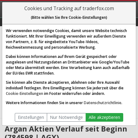
REGIS-
Cookies und Tracking auf traderfox.com
TRIEREN
(Bitte wählen Sie Ihre Cookie-Einstellungen)
Graphs
Explorer
Sector
Scan
Visual
Historie
Macro
Wir verwenden notwendige Cookies, damit unsere Website technisch
Argan Inc.
funktioniert. Mit Ihrer Einwilligung verwenden wir außerdem Dienste
von Partnern, z. B. für eingebettete YouTube-Videos,
[AGX | WKN 784598 | ISIN US04010E1091]
Reichweitenmessung und personalisierte Werbung.
600,103 $
-0,29 %
Dabei können Informationen auf Ihrem Gerät gespeichert oder
ausgelesen und Nutzungsdaten an Drittanbieter wie Google/YouTube
Echtzeit-Aktienkurs
06.08.2026 18:07 Uhr
oder Meta übermittelt werden. Eine Verarbeitung kann auch außerhalb
BID:
598,404 $
ASK:
601,803 $
der EU/des EWR stattfinden.
Sie können alle Dienste akzeptieren, ablehnen oder Ihre Auswahl
Website:
individuell festlegen. Ihre Einwilligung können Sie jederzeit über die
Sektor:
Industrials / Engineering & Construction
Cookie-Einstellungen
im Footer widerrufen oder ändern.
Börsenwert:
8.66 Mrd. USD
Anzahl
14,019,247
Weitere Informationen finden Sie in unserer
Datenschutzrichtlinie
.
Aktien:
Einstellungen
Nur Notwendige
Alle akzeptieren
Argan Aktien Verlauf seit Beginn
(784598 | AGX)