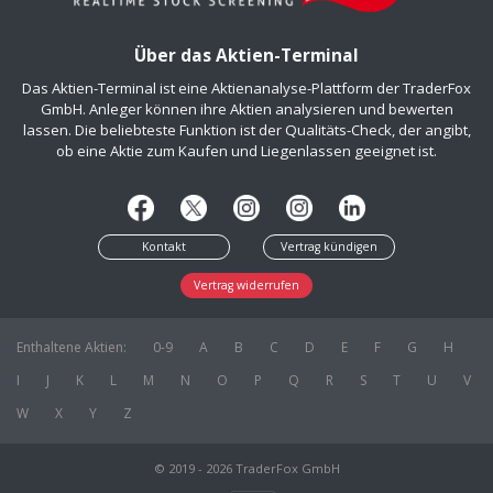
Über das Aktien-Terminal
Das Aktien-Terminal ist eine Aktienanalyse-Plattform der TraderFox
GmbH. Anleger können ihre Aktien analysieren und bewerten
lassen. Die beliebteste Funktion ist der Qualitäts-Check, der angibt,
ob eine Aktie zum Kaufen und Liegenlassen geeignet ist.
Kontakt
Vertrag kündigen
Vertrag widerrufen
Enthaltene Aktien:
0-9
A
B
C
D
E
F
G
H
I
J
K
L
M
N
O
P
Q
R
S
T
U
V
W
X
Y
Z
© 2019 - 2026 TraderFox GmbH