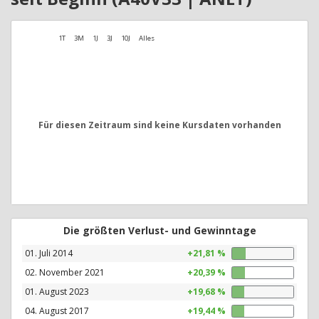
1T
3M
1J
3J
10J
Alles
Für diesen Zeitraum sind keine Kursdaten vorhanden
Die größten Verlust- und Gewinntage
01. Juli 2014
+21,81 %
02. November 2021
+20,39 %
01. August 2023
+19,68 %
04. August 2017
+19,44 %