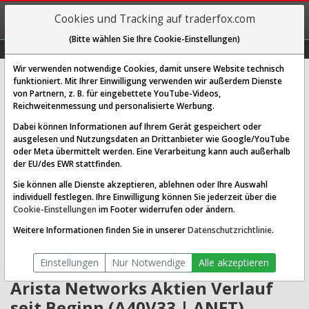
REGIS-
Cookies und Tracking auf traderfox.com
TRIEREN
(Bitte wählen Sie Ihre Cookie-Einstellungen)
Graphs
Explorer
Sector
Scan
Visual
Historie
Macro
Wir verwenden notwendige Cookies, damit unsere Website technisch
Arista Networks Inc.
funktioniert. Mit Ihrer Einwilligung verwenden wir außerdem Dienste
von Partnern, z. B. für eingebettete YouTube-Videos,
[ANET | WKN A40V33 | ISIN US0404132054]
Reichweitenmessung und personalisierte Werbung.
188,629 $
-1,92 %
Dabei können Informationen auf Ihrem Gerät gespeichert oder
ausgelesen und Nutzungsdaten an Drittanbieter wie Google/YouTube
Echtzeit-Aktienkurs
07.08.2026 19:59 Uhr
oder Meta übermittelt werden. Eine Verarbeitung kann auch außerhalb
BID:
188,461 $
ASK:
188,798 $
der EU/des EWR stattfinden.
Sie können alle Dienste akzeptieren, ablehnen oder Ihre Auswahl
Website:
individuell festlegen. Ihre Einwilligung können Sie jederzeit über die
Sektor:
Technology / Computer Hardware
Cookie-Einstellungen
im Footer widerrufen oder ändern.
Börsenwert:
237.96 Mrd. USD
Anzahl
1,261,224,704
Weitere Informationen finden Sie in unserer
Datenschutzrichtlinie
.
Aktien:
Einstellungen
Nur Notwendige
Alle akzeptieren
Arista Networks Aktien Verlauf
seit Beginn (A40V33 | ANET)