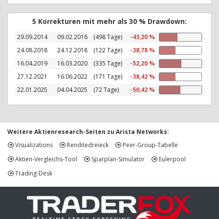
5 Korrekturen mit mehr als 30 % Drawdown:
29.09.2014
09.02.2016
(498 Tage)
-43,20 %
24.08.2018
24.12.2018
(122 Tage)
-38,78 %
16.04.2019
16.03.2020
(335 Tage)
-52,20 %
27.12.2021
16.06.2022
(171 Tage)
-38,42 %
22.01.2025
04.04.2025
(72 Tage)
-50,42 %
Weitere Aktienresearch-Seiten zu Arista Networks:
Visualizations
Renditedreieck
Peer-Group-Tabelle
Aktien-Vergleichs-Tool
Sparplan-Simulator
Eulerpool
Trading-Desk