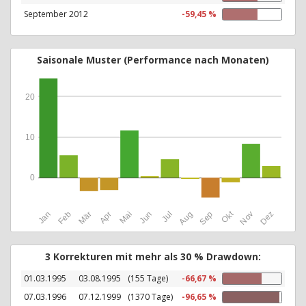
September 2012
-59,45 %
Saisonale Muster (Performance nach Monaten)
20
10
0
Okt
Jan
Feb
Mär
Apr
Mai
Jun
Jul
Aug
Sep
Nov
Dez
3 Korrekturen mit mehr als 30 % Drawdown:
01.03.1995
03.08.1995
(155 Tage)
-66,67 %
07.03.1996
07.12.1999
(1370 Tage)
-96,65 %