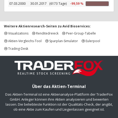
07.03.2000
30.01.2017
(6173 Tage)
-99,59 %
Weitere Aktienresearch-Seiten zu Avid Bioservices:
Visualizations
Renditedreieck
Peer-Group-Tabelle
Aktien-Vergleichs-Tool
Sparplan-Simulator
Eulerpool
Trading-Desk
Über das Aktien-Terminal
Das Aktien-Terminal ist eine Aktienanalyse-Plattform der TraderFox
GmbH. Anleger können ihre Aktien analysieren und bewerten
lassen. Die beliebteste Funktion ist der Qualitäts-Check, der angibt,
ob eine Aktie zum Kaufen und Liegenlassen geeignet ist.