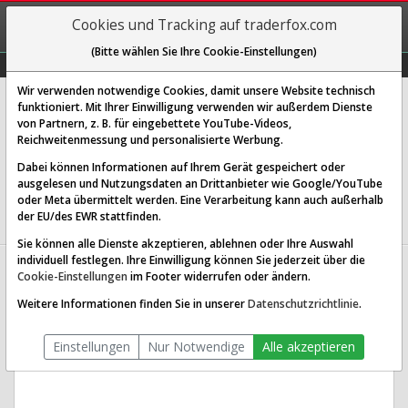
REGIS-
Cookies und Tracking auf traderfox.com
TRIEREN
(Bitte wählen Sie Ihre Cookie-Einstellungen)
Graphs
Explorer
Sector
Scan
Visual
Historie
Macro
Wir verwenden notwendige Cookies, damit unsere Website technisch
Avid Bioservices Inc.
funktioniert. Mit Ihrer Einwilligung verwenden wir außerdem Dienste
von Partnern, z. B. für eingebettete YouTube-Videos,
[CDMO | WKN A2JBKV | ISIN US05368M1062]
Reichweitenmessung und personalisierte Werbung.
12,500 $
0,16 %
Dabei können Informationen auf Ihrem Gerät gespeichert oder
ausgelesen und Nutzungsdaten an Drittanbieter wie Google/YouTube
Echtzeit-Aktienkurs
04.02.2025 21:06 Uhr
oder Meta übermittelt werden. Eine Verarbeitung kann auch außerhalb
BID:
12,490 $
ASK:
12,500 $
der EU/des EWR stattfinden.
Sie können alle Dienste akzeptieren, ablehnen oder Ihre Auswahl
individuell festlegen. Ihre Einwilligung können Sie jederzeit über die
Avid Bioservices Aktien Verlauf
Cookie-Einstellungen
im Footer widerrufen oder ändern.
seit Beginn (A2JBKV | CDMO)
Weitere Informationen finden Sie in unserer
Datenschutzrichtlinie
.
Einstellungen
Nur Notwendige
Alle akzeptieren
1T
3M
1J
3J
10J
Alles