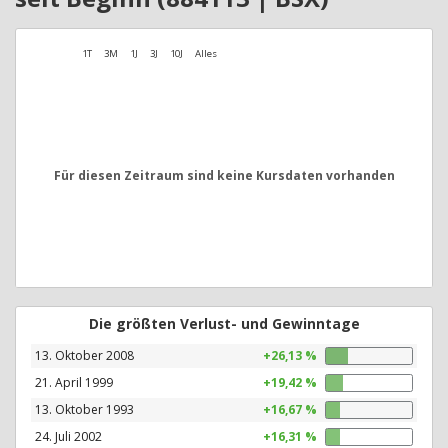
1T
3M
1J
3J
10J
Alles
Für diesen Zeitraum sind keine Kursdaten vorhanden
Die größten Verlust- und Gewinntage
13. Oktober 2008
+26,13 %
21. April 1999
+19,42 %
13. Oktober 1993
+16,67 %
24. Juli 2002
+16,31 %