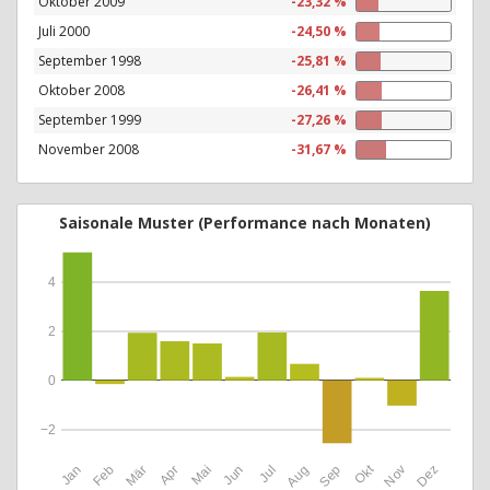
Oktober 2009
-23,32 %
Juli 2000
-24,50 %
September 1998
-25,81 %
Oktober 2008
-26,41 %
September 1999
-27,26 %
November 2008
-31,67 %
Saisonale Muster (Performance nach Monaten)
4
2
0
−2
Okt
Jan
Feb
Mär
Apr
Mai
Jun
Jul
Aug
Sep
Nov
Dez