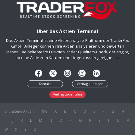
Über das Aktien-Terminal
Das Aktien-Terminal ist eine Aktienanalyse-Plattform der TraderFox
GmbH. Anleger können ihre Aktien analysieren und bewerten
lassen. Die beliebteste Funktion ist der Qualitäts-Check, der angibt,
ob eine Aktie zum Kaufen und Liegenlassen geeignet ist.
Kontakt
Vertrag kündigen
Vertrag widerrufen
Enthaltene Aktien:
0-9
A
B
C
D
E
F
G
H
I
J
K
L
M
N
O
P
Q
R
S
T
U
V
W
X
Y
Z