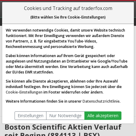
REGIS-
Cookies und Tracking auf traderfox.com
TRIEREN
(Bitte wählen Sie Ihre Cookie-Einstellungen)
Graphs
Explorer
Sector
Scan
Visual
Historie
Macro
Wir verwenden notwendige Cookies, damit unsere Website technisch
Boston Scientific Corp.
funktioniert. Mit Ihrer Einwilligung verwenden wir außerdem Dienste
von Partnern, z. B. für eingebettete YouTube-Videos,
[BSX | WKN 884113 | ISIN US1011371077]
Reichweitenmessung und personalisierte Werbung.
49,343 $
0,09 %
Dabei können Informationen auf Ihrem Gerät gespeichert oder
ausgelesen und Nutzungsdaten an Drittanbieter wie Google/YouTube
Echtzeit-Aktienkurs
07.08.2026 19:59 Uhr
oder Meta übermittelt werden. Eine Verarbeitung kann auch außerhalb
BID:
49,300 $
ASK:
49,386 $
der EU/des EWR stattfinden.
Sie können alle Dienste akzeptieren, ablehnen oder Ihre Auswahl
Website:
http://www.bsci.com
individuell festlegen. Ihre Einwilligung können Sie jederzeit über die
Sektor:
Healthcare / Medical Devices
Cookie-Einstellungen
im Footer widerrufen oder ändern.
Börsenwert:
71.45 Mrd. USD
Anzahl
1,449,229,568
Weitere Informationen finden Sie in unserer
Datenschutzrichtlinie
.
Aktien:
Einstellungen
Nur Notwendige
Alle akzeptieren
Boston Scientific Aktien Verlauf
seit Beginn (884113 | BSX)