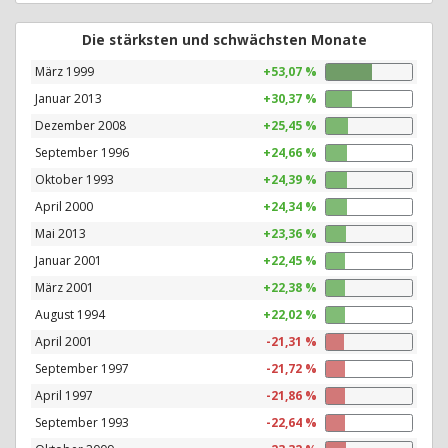
Die stärksten und schwächsten Monate
März 1999
+53,07 %
Januar 2013
+30,37 %
Dezember 2008
+25,45 %
September 1996
+24,66 %
Oktober 1993
+24,39 %
April 2000
+24,34 %
Mai 2013
+23,36 %
Januar 2001
+22,45 %
März 2001
+22,38 %
August 1994
+22,02 %
April 2001
-21,31 %
September 1997
-21,72 %
April 1997
-21,86 %
September 1993
-22,64 %