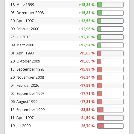
18. März 1999
+15,86 %
05. Dezember 2008
+15,83 %
30. April 1997
+13,53 %
09. Februar 2000
+12,96 %
25. Juli 2013
+12,70 %
09. März 2000
+12,54 %
01. April 1993
-15,63 %
20. Oktober 2009
-15,65 %
15. September 1993
-15,89 %
20. November 2008
-16,34 %
04. Februar 2026
-17,59 %
05. September 1997
-17,71 %
06. August 1999
-17,81 %
15. September 1999
-23,58 %
11. April 1997
-24,59 %
19. Juli 2000
-26,70 %