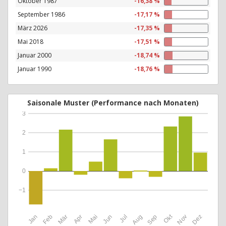
Oktober 1987
-16,38 %
September 1986
-17,17 %
März 2026
-17,35 %
Mai 2018
-17,51 %
Januar 2000
-18,74 %
Januar 1990
-18,76 %
Saisonale Muster (Performance nach Monaten)
3
2
1
0
−1
Okt
Jan
Feb
Mär
Apr
Mai
Jun
Jul
Aug
Sep
Nov
Dez