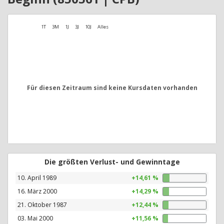
1T
3M
1J
3J
10J
Alles
Für diesen Zeitraum sind keine Kursdaten vorhanden
Die größten Verlust- und Gewinntage
10. April 1989
+14,61 %
16. März 2000
+14,29 %
21. Oktober 1987
+12,44 %
03. Mai 2000
+11,56 %