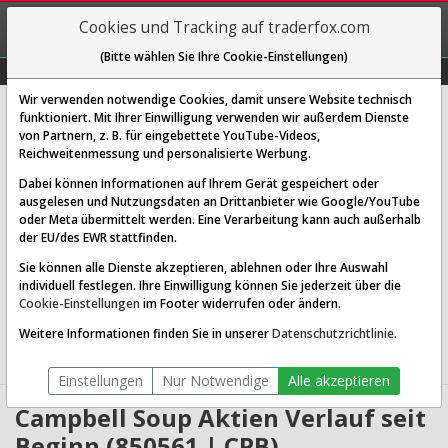
REGIS-
Cookies und Tracking auf traderfox.com
TRIEREN
(Bitte wählen Sie Ihre Cookie-Einstellungen)
Graphs
Explorer
Sector
Scan
Visual
Historie
Macro
Wir verwenden notwendige Cookies, damit unsere Website technisch
Campbell Soup Co.
funktioniert. Mit Ihrer Einwilligung verwenden wir außerdem Dienste
von Partnern, z. B. für eingebettete YouTube-Videos,
[CPB | WKN 850561 | ISIN US1344291091]
Reichweitenmessung und personalisierte Werbung.
22,937 $
-0,49 %
Dabei können Informationen auf Ihrem Gerät gespeichert oder
ausgelesen und Nutzungsdaten an Drittanbieter wie Google/YouTube
Echtzeit-Aktienkurs
06.08.2026 13:42 Uhr
oder Meta übermittelt werden. Eine Verarbeitung kann auch außerhalb
BID:
22,914 $
ASK:
22,959 $
der EU/des EWR stattfinden.
Sie können alle Dienste akzeptieren, ablehnen oder Ihre Auswahl
Website:
http://www.campbellsoupcompany.com
individuell festlegen. Ihre Einwilligung können Sie jederzeit über die
Sektor:
Consumer Defensive / Packaged Foods
Cookie-Einstellungen
im Footer widerrufen oder ändern.
Börsenwert:
6.79 Mrd. USD
Anzahl
298,206,240
Weitere Informationen finden Sie in unserer
Datenschutzrichtlinie
.
Aktien:
Einstellungen
Nur Notwendige
Alle akzeptieren
Campbell Soup Aktien Verlauf seit
Beginn (850561 | CPB)