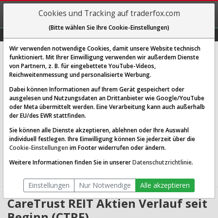
REGIS-
Cookies und Tracking auf traderfox.com
TRIEREN
(Bitte wählen Sie Ihre Cookie-Einstellungen)
Graphs
Explorer
Sector
Scan
Visual
Historie
Macro
Wir verwenden notwendige Cookies, damit unsere Website technisch
CareTrust REIT Inc.
funktioniert. Mit Ihrer Einwilligung verwenden wir außerdem Dienste
von Partnern, z. B. für eingebettete YouTube-Videos,
[CTRE | ISIN US14174T1079]
Reichweitenmessung und personalisierte Werbung.
41,178 $
0,09 %
Dabei können Informationen auf Ihrem Gerät gespeichert oder
ausgelesen und Nutzungsdaten an Drittanbieter wie Google/YouTube
Echtzeit-Aktienkurs
06.08.2026 19:59 Uhr
oder Meta übermittelt werden. Eine Verarbeitung kann auch außerhalb
BID:
41,082 $
ASK:
41,274 $
der EU/des EWR stattfinden.
Sie können alle Dienste akzeptieren, ablehnen oder Ihre Auswahl
Website:
individuell festlegen. Ihre Einwilligung können Sie jederzeit über die
Sektor:
Real Estate / REIT - Healthcare Facilities
Cookie-Einstellungen
im Footer widerrufen oder ändern.
Börsenwert:
9.65 Mrd. USD
Anzahl
236,240,240
Weitere Informationen finden Sie in unserer
Datenschutzrichtlinie
.
Aktien:
Einstellungen
Nur Notwendige
Alle akzeptieren
CareTrust REIT Aktien Verlauf seit
Beginn (CTRE)