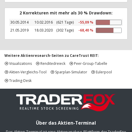
2 Korrekturen mit mehr als 30 % Drawdown:
30.05.2014
10.02.2016
(621 Tage)
-55,09 %
21.05.2019
18.03.2020
(302 Tage)
-68,40 %
Weitere Aktienresearch-Seiten zu CareTrust REIT:
Visualizations
Renditedreieck
Peer-Group-Tabelle
Aktien-Vergleichs-Tool
Sparplan-Simulator
Eulerpool
Trading-Desk
Über das Aktien-Terminal
Das Aktien-Terminal ist eine Aktienanalyse-Plattform der TraderFox