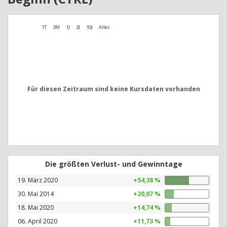
1T
3M
1J
3J
10J
Alles
Für diesen Zeitraum sind keine Kursdaten vorhanden
Die größten Verlust- und Gewinntage
19. März 2020
+54,38 %
30. Mai 2014
+20,07 %
18. Mai 2020
+14,74 %
06. April 2020
+11,73 %