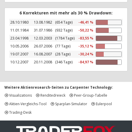
6 Korrekturen mit mehr als 30 % Drawdown:
28.10.1980
13.08.1982
(654 Tage)
-46,41 %
11.01.1984
31.07.1986
(932 Tage)
-50,22 %
23.04.1998
12.03.2003
(1784 Tage)
-83,55 %
10.05.2006
26.07.2006
(77 Tage)
-35,12 %
19.07.2007
16.08.2007
(28 Tage)
-30,24 %
10.12.2007
20.11.2008
(346 Tage)
-84,97 %
Weitere Aktienresearch-Seiten zu Carpenter Technology:
Visualizations
Renditedreieck
Peer-Group-Tabelle
Aktien-Vergleichs-Tool
Sparplan-Simulator
Eulerpool
Trading-Desk