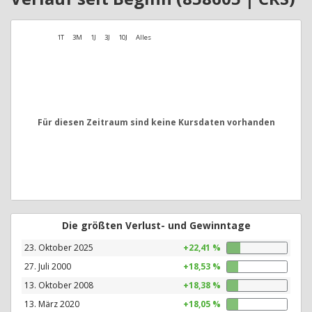
1T
3M
1J
3J
10J
Alles
Für diesen Zeitraum sind keine Kursdaten vorhanden
Die größten Verlust- und Gewinntage
23. Oktober 2025
+22,41 %
27. Juli 2000
+18,53 %
13. Oktober 2008
+18,38 %
13. März 2020
+18,05 %