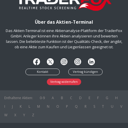
Über das Aktien-Terminal
Das Aktien-Terminal ist eine Aktienanalyse-Plattform der TraderFox
GmbH. Anleger können ihre Aktien analysieren und bewerten
lassen. Die beliebteste Funktion ist der Qualitäts-Check, der angibt,
ob eine Aktie zum Kaufen und Liegenlassen geeignet ist.
Kontakt
Vertrag kündigen
Vertrag widerrufen
Enthaltene Aktien:
0-9
A
B
C
D
E
F
G
H
I
J
K
L
M
N
O
P
Q
R
S
T
U
V
W
X
Y
Z