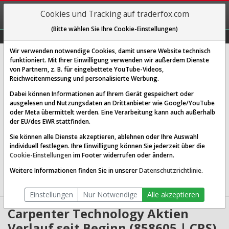
REGIS-
Cookies und Tracking auf traderfox.com
TRIEREN
(Bitte wählen Sie Ihre Cookie-Einstellungen)
Graphs
Explorer
Sector
Scan
Visual
Historie
Macro
Wir verwenden notwendige Cookies, damit unsere Website technisch
Carpenter Technology Corp.
funktioniert. Mit Ihrer Einwilligung verwenden wir außerdem Dienste
von Partnern, z. B. für eingebettete YouTube-Videos,
[CRS | WKN 858605 | ISIN US1442851036]
Reichweitenmessung und personalisierte Werbung.
568,968 $
-0,25 %
Dabei können Informationen auf Ihrem Gerät gespeichert oder
ausgelesen und Nutzungsdaten an Drittanbieter wie Google/YouTube
Echtzeit-Aktienkurs
06.08.2026 11:07 Uhr
oder Meta übermittelt werden. Eine Verarbeitung kann auch außerhalb
BID:
567,376 $
ASK:
570,559 $
der EU/des EWR stattfinden.
Sie können alle Dienste akzeptieren, ablehnen oder Ihre Auswahl
Website:
individuell festlegen. Ihre Einwilligung können Sie jederzeit über die
Sektor:
Industrials / Metal Fabrication
Cookie-Einstellungen
im Footer widerrufen oder ändern.
Börsenwert:
28.33 Mrd. USD
Anzahl
49,685,612
Weitere Informationen finden Sie in unserer
Datenschutzrichtlinie
.
Aktien:
Einstellungen
Nur Notwendige
Alle akzeptieren
Carpenter Technology Aktien
Verlauf seit Beginn (858605 | CRS)